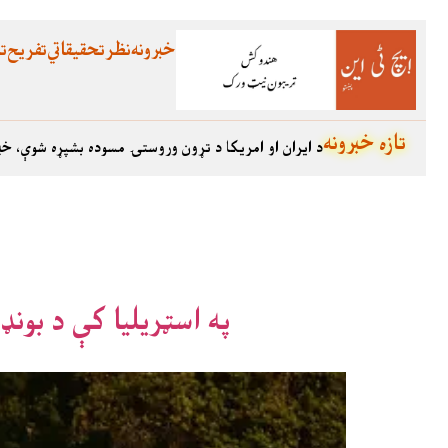
خبرونه
نظر
تحقیقاتي
تفریح
تع
تازه خبرونه
د ایران او امریکا د تړون وروستۍ مسوده بشپړه شوې، خب
په اسټریلیا کې د بون