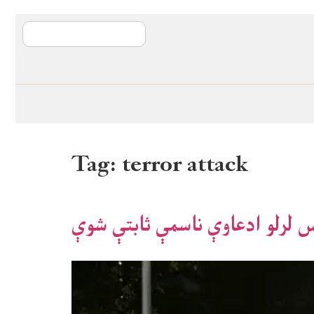
آی ایم ایف د پیټ
Tag:
terror attack
اس لرلو ادعاوې ناسمې ثابتې شوې