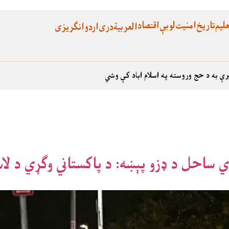
لیم
تاریخ
امنیت
لوبې
اقتصاد
العربية
دری
اردو
انگریزی
رې به د حج وروسته په اسلام اباد کې وشي
ډي ساحل د ډزو پېښه: د پاکستاني وګړي د ل