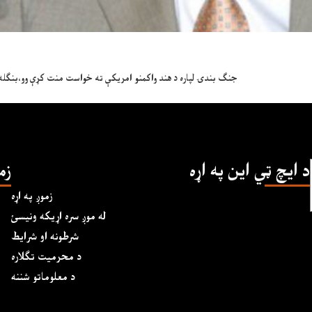
جنګ بندۍ لپاره د هند واکمنو امريکې ته خواست منت کړې وو،بنګله دي
د ايچ ټي اين په اړه
زم
زموږ په اړه
له موږ سره اړیکه ونیسئ
شرطونه او شرایط
د محرمیت تګلاره
د معلوماتو شننه