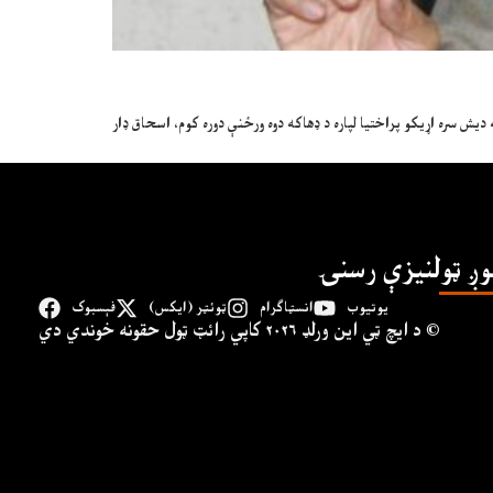
ش سره اړيکو پراختيا لپاره د ډهاکه دوه ورځنې دوره کوم، اسحاق ډار
وږ ټولنیزې رسنۍ
یوتیوب
انسټاګرام
ټوئټر (ایکس)
فېسبوک
د ايچ ټي اين وﺭلډ ۲۰۲۶ کاپي ﺭائټ ټول حقونه خوندي دي ©