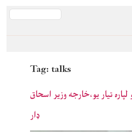
آی ایم ایف د پیټ
Tag:
talks
لپاره تيار يو،خارجه وزير اسحاق
ډار