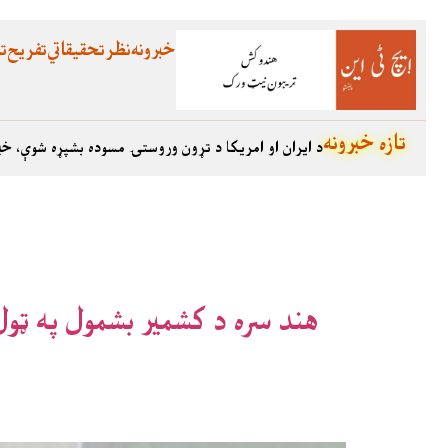
خبرونه
نظر
تحقیقاتي
تفریح
تع
تازه خبرونه
د ایران او امریکا د تړون وروستۍ مسوده بشپړه شوې، خب
هند سره د کشمير بشمول په ټول 