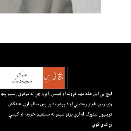
ايچ ټي اين هغه مهم غږونه او کيسې راوړو چې له مرکزي رسنيو پټ
وي. زموږ خبري رښتيني او د پېښو بشپړ پس منظر لري. هندکُش
ټريبيون نيټورک له لرې پرتو سيمو نه مستقيم خبرونه او کيسې
وړاندې کوي