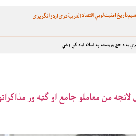
لیم
تاریخ
امنیت
لوبې
اقتصاد
العربية
دری
اردو
انگریزی
رې به د حج وروسته په اسلام اباد کې وشي
لانجه من معاملو جامع او ګټه ور مذاکراتو 