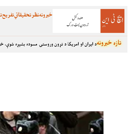
خبرونه
نظر
تحقیقاتي
تفریح
تع
تازه خبرونه
د ایران او امریکا د تړون وروستۍ مسوده بشپړه شوې، خب