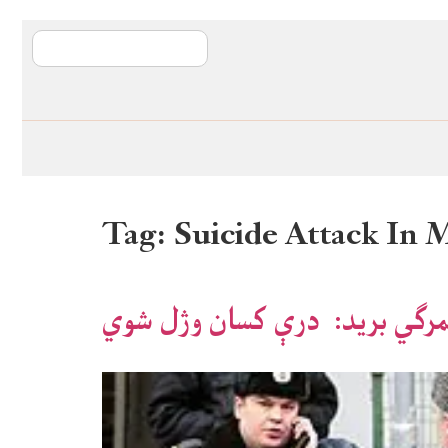
آی ایم ایف د پیټ
Tag:
Suicide Attack In
رګي بريد: درې کسان وژل شوي