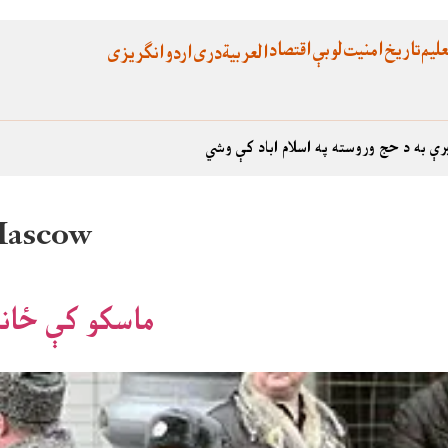
لیم
تاریخ
امنیت
لوبې
اقتصاد
العربية
دری
اردو
انگریزی
رې به د حج وروسته په اسلام اباد کې وشي
 Mascow
ماسکو کې ځانم