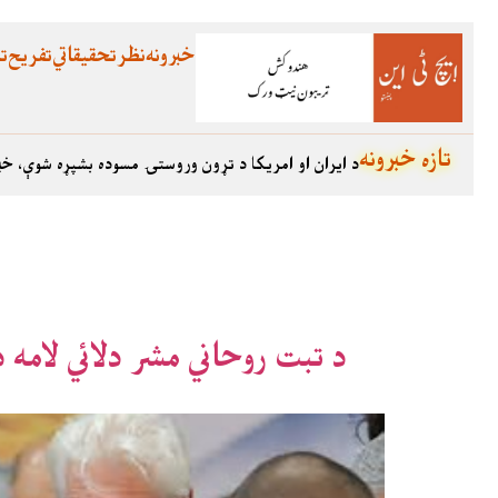
خبرونه
نظر
تحقیقاتي
تفریح
تع
تازه خبرونه
د ایران او امریکا د تړون وروستۍ مسوده بشپړه شوې، خب
د تبت روحاني مشر دلائي لامه 