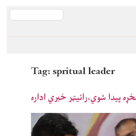
آی ایم ایف د پیټ
Tag:
spritual leader
خړه پيدا شوي،رائيټر خبري اداره