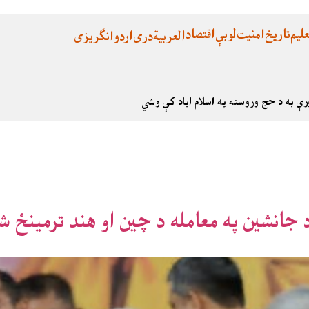
لیم
تاریخ
امنیت
لوبې
اقتصاد
العربية
دری
اردو
انگریزی
رې به د حج وروسته په اسلام اباد کې وشي
د جانشين په معامله د چين او هند ترمينځ ش