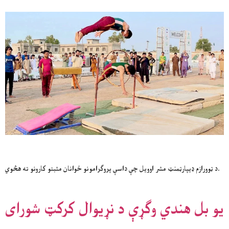
د ټوورازم ډیپارټمنټ مشر اوویل چې داسې پروګرامونو ځوانان مثبتو کارونو ته هڅوي.
یو بل هندي وګړې د نړيوال کرکټ شورای