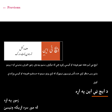
←
Previous
ايچ ټي اين هغه مهم غږونه او کيسې راوړو چې له مرکزي رسنيو پټ وي. زموږ خبري رښتيني او د پېښو
بشپړ پس منظر لري. هندکُش ټريبيون نيټورک له لرې پرتو سيمو نه مستقيم خبرونه او کيسې وړاندې
کوي
د ايچ ټي اين په اړه
زموږ په اړه
له موږ سره اړیکه ونیسئ