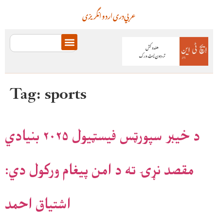
عربي
دری
اردو
انگریزی
Tag:
sports
د خیبر سپورټس فیسټیول ۲۰۲۵ بنیادي
مقصد نړۍ ته د امن پیغام ورکول دي:
اشتیاق احمد