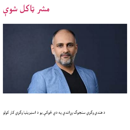
مشر ټاکل شوې
د هندي وګړي سنجوګ وړاندې په دې څوکې یو د اسټریلیا وګړي کار کولو