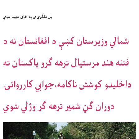
بل ملګرې ی په ځای شهید شوې
شمالي وزيرستان کښې د افغانستان نه د
فتنه هند مرستيال ترهه ګرو پاکستان ته
داخليدو کوشش ناکامه،جوابي کارروائۍ
دوران ګڼ شمير ترهه ګر وژلي شوي