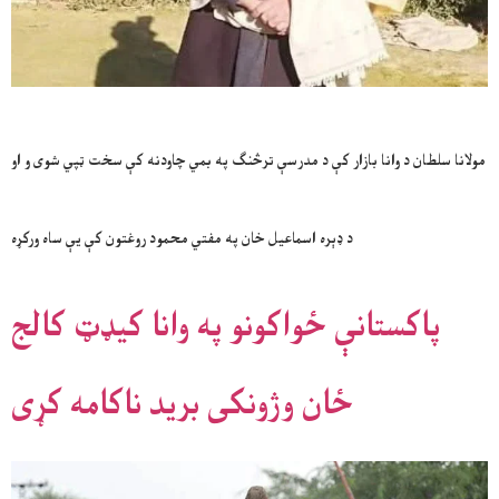
مولانا سلطان د وانا بازار کې د مدرسې ترڅنګ په بمي چاودنه کې سخت ټپي شوی و او
د ډېره اسماعیل خان په مفتي محمود روغتون کې یې ساه ورکړه
پاکستانې ځواکونو په وانا کیډټ کالج
ځان وژونکی برید ناکامه کړی