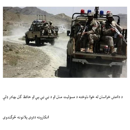
د داعش خراسان له خوا ناوخته د مسؤلیت منل او د ټي ټي پي او حافظ ګل بهادر ډلې
انکارونه ددوی پلانونه څرګندوی