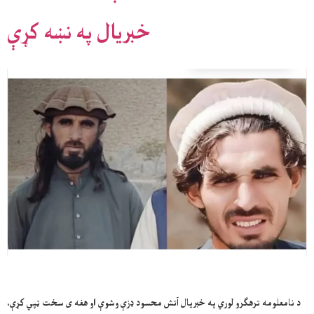
خبریال په نښه کړې
د نامعلومه ترهګرو لوري په خبریال آتش محسود ډزې وشوې او هغه ی سخت ټپي کړې،