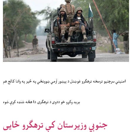
امنیتي سرچنیو ترمخه ترهګرو غوښتل د پیښور آرمي ښوونځي په څیر په وانا کالج هم
برید وکړو خو ددوی د ترهګرۍ دا هڅه شنډه کړې شوه
جنوبي وزیرستان کې ترهګرو ځایی