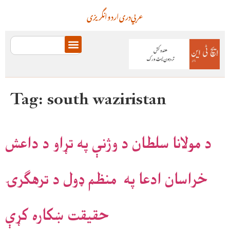
عربي
دری
اردو
انگریزی
Tag:
south waziristan
د مولانا سلطان د وژنې په تړاو د داعش
خراسان ادعا په منظم ډول د ترهګرۍ
حقیقت ښکاره کړې