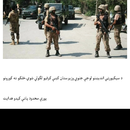
د سيکيورټي انديښنو لوجې جنوبي وزيرستان کښې کرفيو لګولي شوي،خلکو ته کورونو
پورې محدود پاتې کيدو هدايت