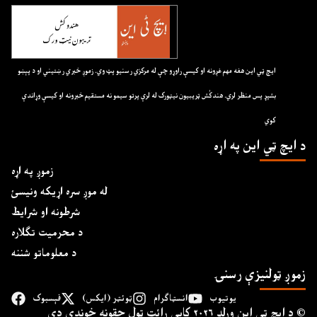
ايچ ټي اين هغه مهم غږونه او کيسې راوړو چې له مرکزي رسنيو پټ وي. زموږ خبري رښتيني او د پېښو
بشپړ پس منظر لري. هندکُش ټريبيون نيټورک له لرې پرتو سيمو نه مستقيم خبرونه او کيسې وړاندې
کوي
د ايچ ټي اين په اړه
زموږ په اړه
له موږ سره اړیکه ونیسئ
شرطونه او شرایط
د محرمیت تګلاره
د معلوماتو شننه
زموږ ټولنیزې رسنۍ
یوتیوب
انسټاګرام
ټوئټر (ایکس)
فېسبوک
د ايچ ټي اين وﺭلډ ۲۰۲۶ کاپي ﺭائټ ټول حقونه خوندي دي ©