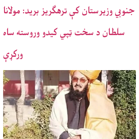
جنوبي وزیرستان کې ترهګریز برید: مولانا
سلطان د سخت ټپي کیدو وروسته ساه
ورکړې