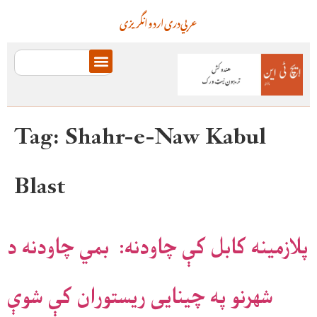
عربي
دری
اردو
انگریزی
Tag:
Shahr-e-Naw Kabul
Blast
پلازمینه کابل کې چاودنه: بمي چاودنه د
شهرنو په چینایی ریستوران کې شوې