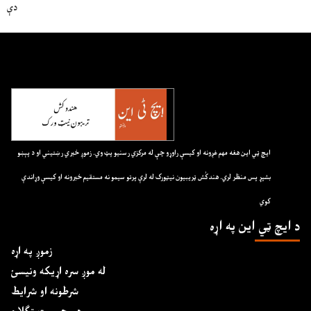
دې
ايچ ټي اين هغه مهم غږونه او کيسې راوړو چې له مرکزي رسنيو پټ وي. زموږ خبري رښتيني او د پېښو
بشپړ پس منظر لري. هندکُش ټريبيون نيټورک له لرې پرتو سيمو نه مستقيم خبرونه او کيسې وړاندې
کوي
د ايچ ټي اين په اړه
زموږ په اړه
له موږ سره اړیکه ونیسئ
شرطونه او شرایط