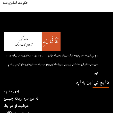
حکومت انکاري دے
ايچ ټي اين هغه مهم غږونه او کيسې راوړو چې له مرکزي رسنيو پټ وي. زموږ خبري رښتيني او د پېښو
بشپړ پس منظر لري. هندکُش ټريبيون نيټورک له لرې پرتو سيمو نه مستقيم خبرونه او کيسې وړاندې
کوي
د ايچ ټي اين په اړه
زموږ په اړه
له موږ سره اړیکه ونیسئ
شرطونه او شرایط