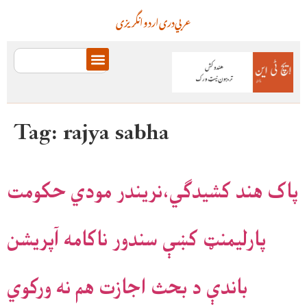
عربي
دری
اردو
انگریزی
Tag:
rajya sabha
پاک هند کشيدګي،نريندر مودي حکومت
پارليمنټ کښې سندور ناکامه آپريشن
باندې د بحث اجازت هم نه ورکوي