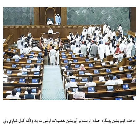
د هند اپوزيشن پهلګام حمله او سندور آپريشن تفصيلات اولس ته په ډاګه کول غواړي ولي