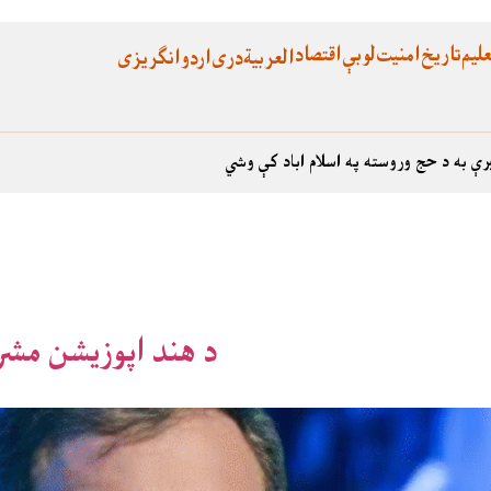
لیم
تاریخ
امنیت
لوبې
اقتصاد
العربية
دری
اردو
انگریزی
رې به د حج وروسته په اسلام اباد کې وشي
د هند اپوزیشن مشر