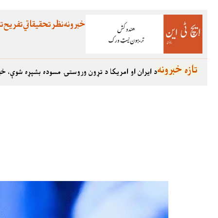
خبرونه
نظر
تحقیقاتي
تفریح
تع
تازه خبرونه
د ایران او امریکا د تړون وروستۍ مسوده بشپړه شوې، خب