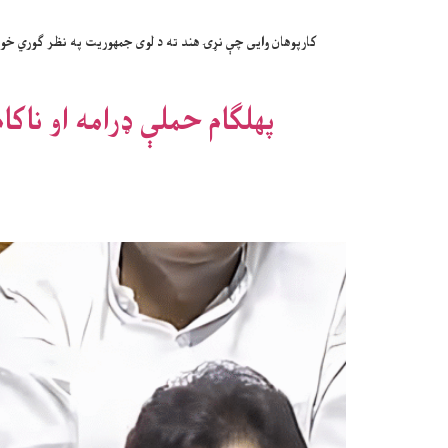
کارپوهان وایی چې نړۍ هند ته د لوی جمهوریت په نظر ګوري 
پهلګام حملې ډرامه او ناک