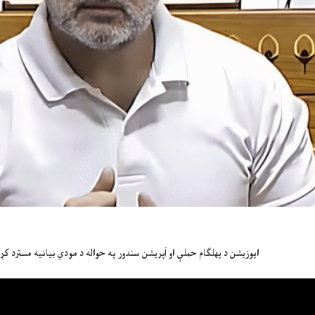
اپوزيشن د پهلګام حملې او آپريشن سندور په حواله د مودي بيانيه مسترد