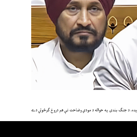
 کړېده، د جنګ بندۍ په حواله د مودي وضاحت ئې هم دروغ ګرځولي دے