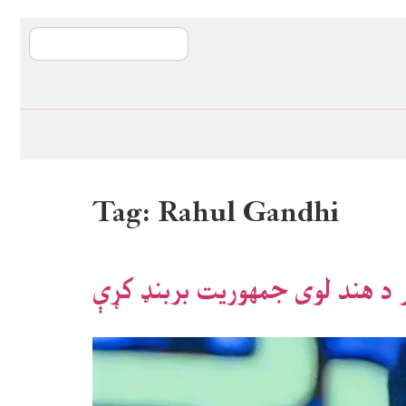
آی ایم ایف د پیټ
Tag:
Rahul Gandhi
 د هند لوی جمهوریت بربنډ کړې