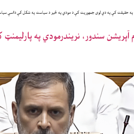
خو په حقیقت کې په دې لوی جمهوریت کې د مودي په څیر د سیاست په شکل کې داسې سیاس
ام آپريشن سندور، نريندرمودي په پارليمنټ