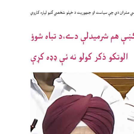
ي مشران دي چې سیاست او جمهوریت د خپلو شخصي ګټو لپاره کاروي
 کښې هم شرميدلې دے،د تباه شوؤ
الوتکو ذکر کولو نه ئې ډډه کړې