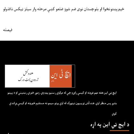
خیبرپښتونخوا او بلوچستان نوی ضم شوؤ ضلعو کښې مرحله وار سيلز ټيکس نافذولو
فيصله
ايچ ټي اين هغه مهم غږونه او کيسې راوړو چې له مرکزي رسنيو پټ وي. زموږ خبري رښتيني او د پېښو
بشپړ پس منظر لري. هندکُش ټريبيون نيټورک له لرې پرتو سيمو نه مستقيم خبرونه او کيسې وړاندې
کوي
د ايچ ټي اين په اړه