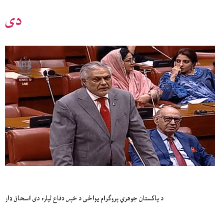
دى
د پاکستان جوهري پروګرام يواځى د خپل دفاع لپاره دى اسحاق ډار