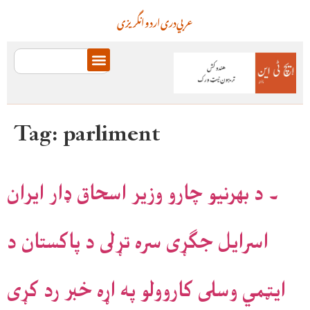
عربي
دری
اردو
انگریزی
Tag:
parliment
۔ د بهرنيو چارو وزير اسحاق ډار ايران
اسرايل جګړى سره تړلى د پاکستان د
ايټمي وسلى کاروولو په اړه خبر رد کړى