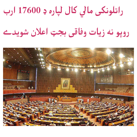
راتلونکی مالي کال لپاره ډ 17600 ارب
روپو نه زيات وفاقی بجټ اعلان شويدے