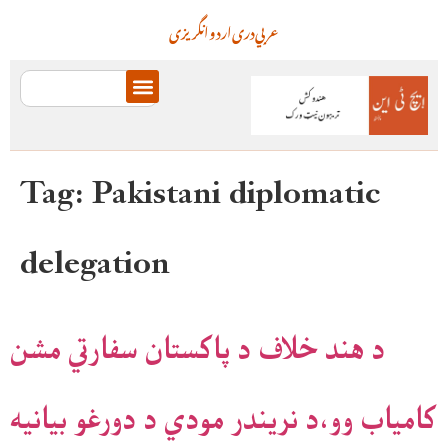
عربي
دری
اردو
انگریزی
Tag:
Pakistani diplomatic
delegation
د هند خلاف د پاکستان سفارتي مشن
کامياب وو،د نريندر مودي د دورغو بيانيه