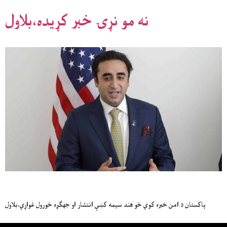
نه مو نړۍ خبر کړيده،بلاول
پاکستان د امن خبره کوي خو هند سيمه کښې انتشار او جهګړه خورول غواړي،بلاول