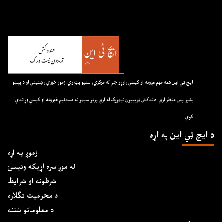
ايچ ټي اين هغه مهم غږونه او کيسې راوړو چې له مرکزي رسنيو پټ وي. زموږ خبري رښتيني او د پېښو
بشپړ پس منظر لري. هندکُش ټريبيون نيټورک له لرې پرتو سيمو نه مستقيم خبرونه او کيسې وړاندې
کوي
د ايچ ټي اين په اړه
زموږ په اړه
له موږ سره اړیکه ونیسئ
شرطونه او شرایط
د محرمیت تګلاره
د معلوماتو شننه