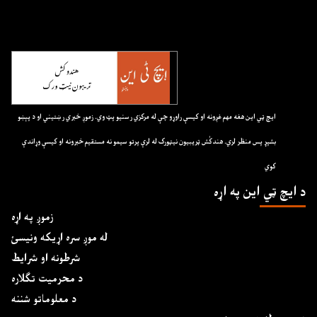
ايچ ټي اين هغه مهم غږونه او کيسې راوړو چې له مرکزي رسنيو پټ وي. زموږ خبري رښتيني او د پېښو
بشپړ پس منظر لري. هندکُش ټريبيون نيټورک له لرې پرتو سيمو نه مستقيم خبرونه او کيسې وړاندې
کوي
د ايچ ټي اين په اړه
زموږ په اړه
له موږ سره اړیکه ونیسئ
شرطونه او شرایط
د محرمیت تګلاره
د معلوماتو شننه