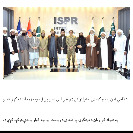
د قامي امن پیغام کمیټۍ مشرانو نن ډي جي ایی ایس پي آر سره مهمه لیدنه کړې ده او
په هیواد کې روان د ترهګرۍ پر ضد ی د ریاست بیانیه کولو باندې هوکړه کړې ده