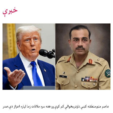
خبرې
عاصم منيرمنطقه کښې تاؤتريخوالې کم کړې وو هغه سره ملاقات زما لپاره اعزاز دې،صدر