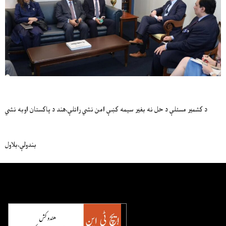
د کشمير مسئلې د حل نه بغير سيمه کښې امن نشي راتلې،هند د پاکستان اوبه نشي
بندولې،بلاول