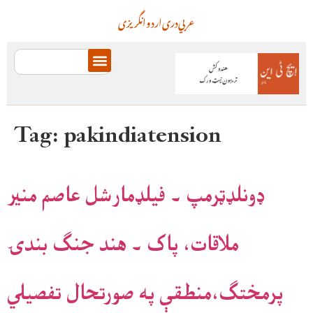
عربي
دری
اردو
انگریزی
Tag:
pakindiatension
ډونلډټرمپ ۔ فيلډمارشل عاصم منير
ملاقات، پاک ۔ هند جنګ بندۍ
پرمختګ،منطقې په صورتحال تفصيلي