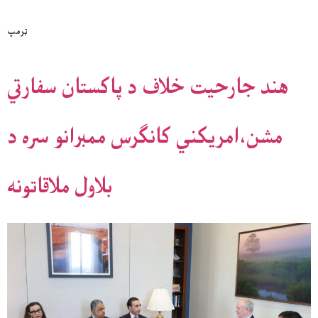
ټرمپ
هند جارحيت خلاف د پاکستان سفارتي
مشن،امريکني کانګرس ممبرانو سره د
بلاول ملاقاتونه