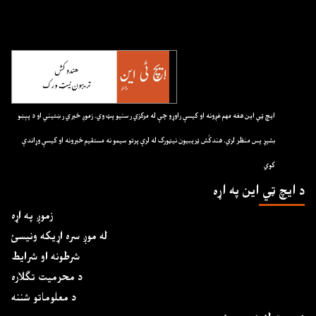
ايچ ټي اين هغه مهم غږونه او کيسې راوړو چې له مرکزي رسنيو پټ وي. زموږ خبري رښتيني او د پېښو
بشپړ پس منظر لري. هندکُش ټريبيون نيټورک له لرې پرتو سيمو نه مستقيم خبرونه او کيسې وړاندې
کوي
د ايچ ټي اين په اړه
زموږ په اړه
له موږ سره اړیکه ونیسئ
شرطونه او شرایط
د محرمیت تګلاره
د معلوماتو شننه