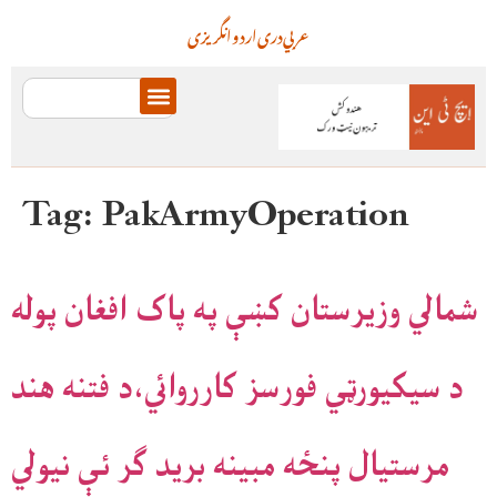
عربي
دری
اردو
انگریزی
Tag:
PakArmyOperation
شمالي وزيرستان کښې په پاک افغان پوله
د سيکيورټي فورسز کارروائي،د فتنه هند
مرستيال پنځه مبينه بريد ګر ئې نيولي