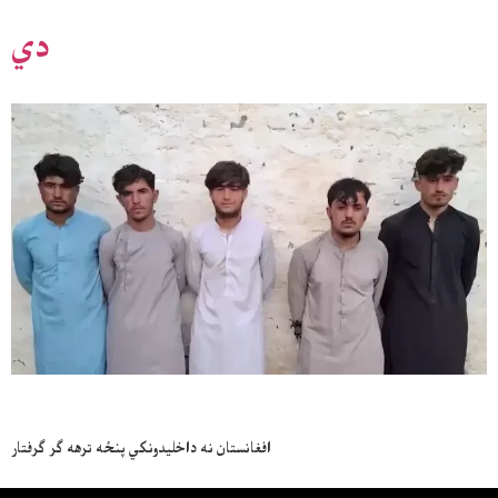
دي
افغانستان نه داخليدونکي پنځه ترهه ګر ګرفتار