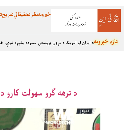
خبرونه
نظر
تحقیقاتي
تفریح
تع
تازه خبرونه
د ایران او امریکا د تړون وروستۍ مسوده بشپړه شوې، خب
د ترهه ګرو سهولت کارو د