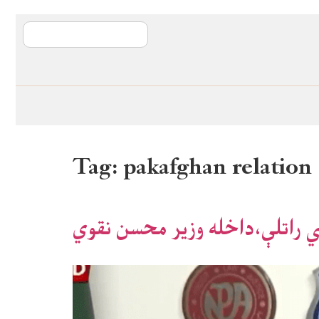
آی ایم ایف د پیټ
Tag:
pakafghan relation
شي راتلې،داخله وزير محسن نقوي