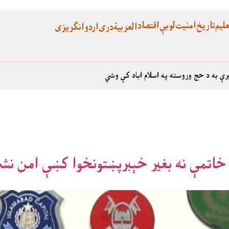
لیم
تاریخ
امنیت
لوبې
اقتصاد
العربية
دری
اردو
انگریزی
رې به د حج وروسته په اسلام اباد کې وشي
 خاتمې نه بغير خېبرپښتونخوا کښې امن ن