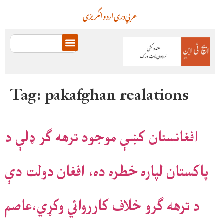
عربي
دری
اردو
انگریزی
Tag:
pakafghan realations
افغانستان کښې موجود ترهه ګر ډلې د
پاکستان لپاره خطره ده، افغان دولت دې
د ترهه ګرو خلاف کارروائي وکړي،عاصم