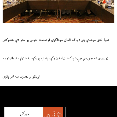
ضیا الحق سرحدي چې د پاک افغان سوداګرۍ او صنعت خونې یو مشر دې، هندوکش
ټریبیون ته ویلي دي چې د پاکستان افغان وګړو په اړه پریکړه به د دواړو هیوادونو په
اړیکو او تجارت ښه اثر وکړي