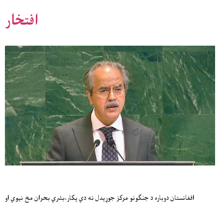
افتخار
افغانستان دوباره د جنګونو مرکز جوړيدل نه دي پکار،بشري بحران مخ نيوي او