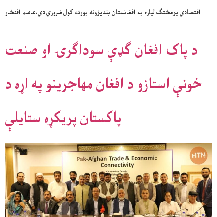
اقتصادي پرمختګ لپاره په افغانستان بنديزونه پورته کول ضروري دي،عاصم افتخار
د پاک افغان ګډې سوداګرۍ او صنعت
خونې استازو د افغان مهاجرینو په اړه د
پاکستان پریکړه ستایلې