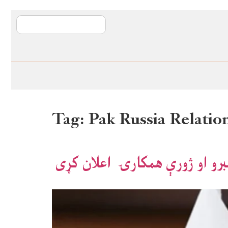
آی ایم ایف د پیټ
Tag:
Pak Russia Relatio
برو او ژورې همکارۍ اعلان کړی