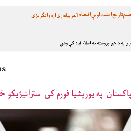
لیم
تاریخ
امنیت
لوبې
اقتصاد
العربية
دری
اردو
انگریزی
رې به د حج وروسته په اسلام اباد کې وشي
ns
اکستان په يورېشيا فورم کی ستراتيژيکو خ