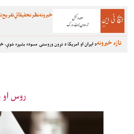
خبرونه
نظر
تحقیقاتي
تفریح
تع
تازه خبرونه
د ایران او امریکا د تړون وروستۍ مسوده بشپړه شوې، خب
روس او پ