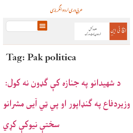
عربي
دری
اردو
انگریزی
Tag:
Pak politica
د شهیدانو په جنازه کې ګډون نه کول:
وزیردفاع په ګنډاپور او پي ټي آیی مشرانو
سختې نیوکې کړي