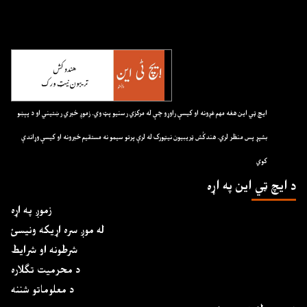
ايچ ټي اين هغه مهم غږونه او کيسې راوړو چې له مرکزي رسنيو پټ وي. زموږ خبري رښتيني او د پېښو
بشپړ پس منظر لري. هندکُش ټريبيون نيټورک له لرې پرتو سيمو نه مستقيم خبرونه او کيسې وړاندې
کوي
د ايچ ټي اين په اړه
زموږ په اړه
له موږ سره اړیکه ونیسئ
شرطونه او شرایط
د محرمیت تګلاره
د معلوماتو شننه