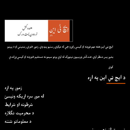
ايچ ټي اين هغه مهم غږونه او کيسې راوړو چې له مرکزي رسنيو پټ وي. زموږ خبري رښتيني او د پېښو
بشپړ پس منظر لري. هندکُش ټريبيون نيټورک له لرې پرتو سيمو نه مستقيم خبرونه او کيسې وړاندې
کوي
د ايچ ټي اين په اړه
زموږ په اړه
له موږ سره اړیکه ونیسئ
شرطونه او شرایط
د محرمیت تګلاره
د معلوماتو شننه