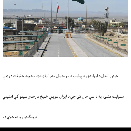
جیش العدل د ایرانشهر د پولیسو د مرستیال مشر لیفټننټ محمود حقیقت د وژنې
مسؤلیت منلی، په داسې حال کې چې د ایران سوېلي ختیځ سرحدي سیمو کې امنیتي
ترینګلتیا زیاته شوې ده