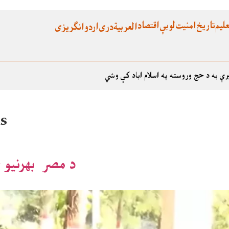
لیم
تاریخ
امنیت
لوبې
اقتصاد
العربية
دری
اردو
انگریزی
رې به د حج وروسته په اسلام اباد کې وشي
s
د مصر بهرنیو چارو وزیر اسلام‌اباد په سفر راغلې