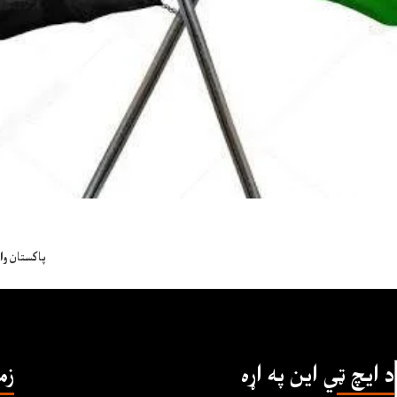
پاکستان وا
د ايچ ټي اين په اړه
زم