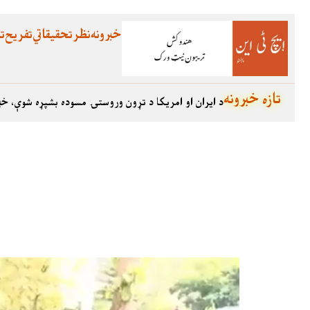
خبرونه
نظر
تحقیقاتي
تفریح
تع
تازه خبرونه
د ایران او امریکا د تړون وروستۍ مسوده بشپړه شوې، خب