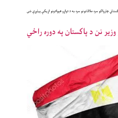
اني چارواکو سره ملاقاتونو سره به د دواړو هېوادونو اړیکې پیاوړې شی
 وزیر نن د پاکستان په دوره راځي