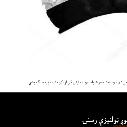
يي دی سره به د مصر هېواد سره سفارتی کې اړیکو مثبت پرمختګ وشي
وږ ټولنیزې رسنۍ