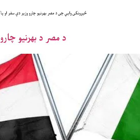
څیړونکی وایي چی د مصر بهرنیو چارو وزیر دې سفر او پاکست
د مصر د بهرنیو چارو