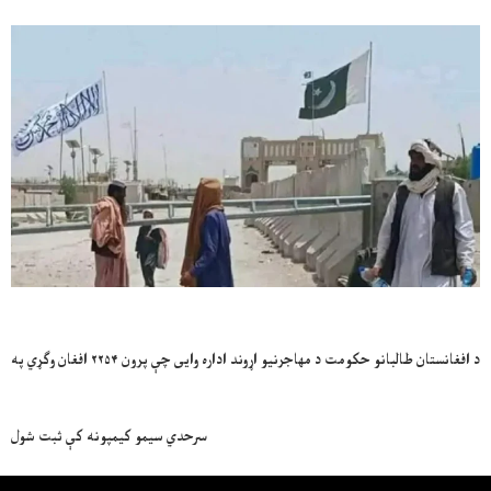
د افغانستان طالبانو حکومت د مهاجرنیو اړوند اداره وایی چې پرون ۲۲۵۴ افغان وګړي په
سرحدي سیمو کیمپونه کې ثبت شول