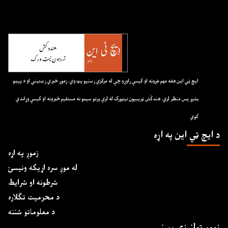
ايچ ټي اين هغه مهم غږونه او کيسې راوړو چې له مرکزي رسنيو پټ وي. زموږ خبري رښتيني او د پېښو
بشپړ پس منظر لري. هندکُش ټريبيون نيټورک له لرې پرتو سيمو نه مستقيم خبرونه او کيسې وړاندې
کوي
د ايچ ټي اين په اړه
زموږ په اړه
له موږ سره اړیکه ونیسئ
شرطونه او شرایط
د محرمیت تګلاره
د معلوماتو شننه
زموږ ټولنیزې رسنۍ