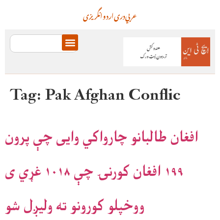
عربي
دری
اردو
انگریزی
Tag:
Pak Afghan Conflic
افغان طالبانو چارواکي وایی چې پرون
۱۹۹ افغان کورنۍ چې ۱۰۱۸ غړي ی
ووخپلو کورونو ته ولیږل شو