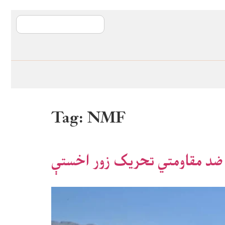
آی ایم ایف د پیټ
Tag:
NMF
ر ضد مقاومتي تحریک زور اخستې