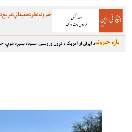
خبرونه
نظر
تحقیقاتي
تفریح
تع
تازه خبرونه
د ایران او امریکا د تړون وروستۍ مسوده بشپړه شوې، خب