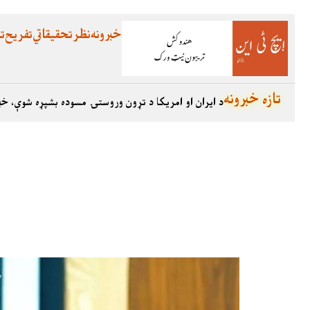
خبرونه
نظر
تحقیقاتي
تفریح
تع
تازه خبرونه
د ایران او امریکا د تړون وروستۍ مسوده بشپړه شوې، خب