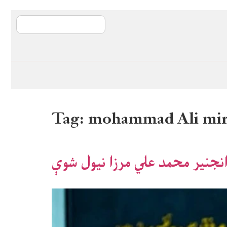
آی ایم ایف د پیټ
Tag:
mohammad Ali mir
نجنیر محمد علي مرزا نیول شوې