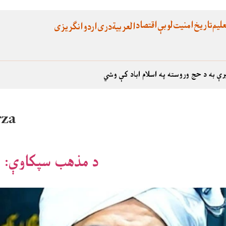
لیم
تاریخ
امنیت
لوبې
اقتصاد
العربية
دری
اردو
انگریزی
رې به د حج وروسته په اسلام اباد کې وشي
za
د مذهب سپکاوې: ا