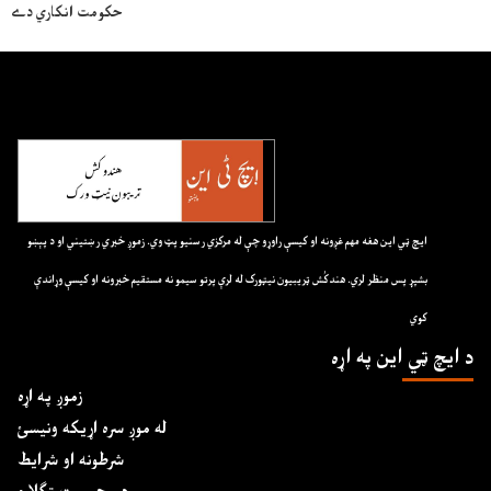
حکومت انکاري دے
ايچ ټي اين هغه مهم غږونه او کيسې راوړو چې له مرکزي رسنيو پټ وي. زموږ خبري رښتيني او د پېښو
بشپړ پس منظر لري. هندکُش ټريبيون نيټورک له لرې پرتو سيمو نه مستقيم خبرونه او کيسې وړاندې
کوي
د ايچ ټي اين په اړه
زموږ په اړه
له موږ سره اړیکه ونیسئ
شرطونه او شرایط