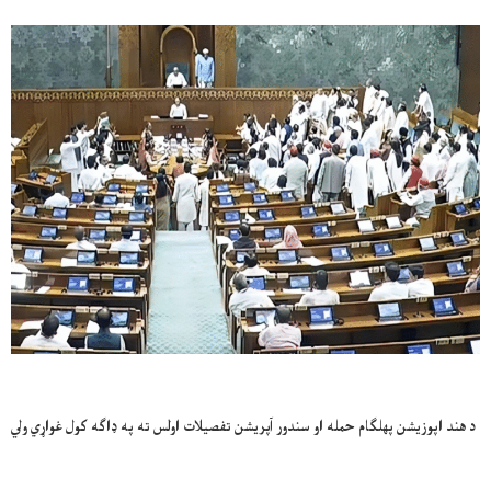
د هند اپوزيشن پهلګام حمله او سندور آپريشن تفصيلات اولس ته په ډاګه کول غواړي ولي