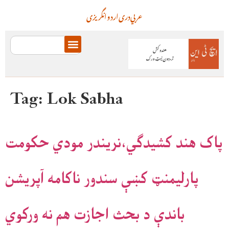
عربي
دری
اردو
انگریزی
Tag:
Lok Sabha
پاک هند کشيدګي،نريندر مودي حکومت
پارليمنټ کښې سندور ناکامه آپريشن
باندې د بحث اجازت هم نه ورکوي