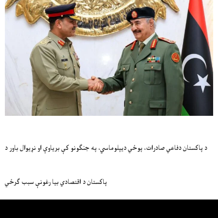
د پاکستان دفاعي صادرات، پوځي ديپلوماسي، په جنګونو کې بریاوې او نړيوال باور د
پاکستان د اقتصادي بيا رغونې سبب ګرځي