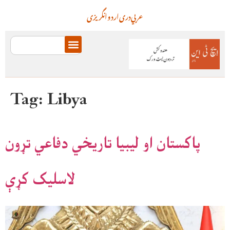
عربي
دری
اردو
انگریزی
Tag:
Libya
پاکستان او ليبيا تاريخي دفاعي تړون
لاسليک کړې