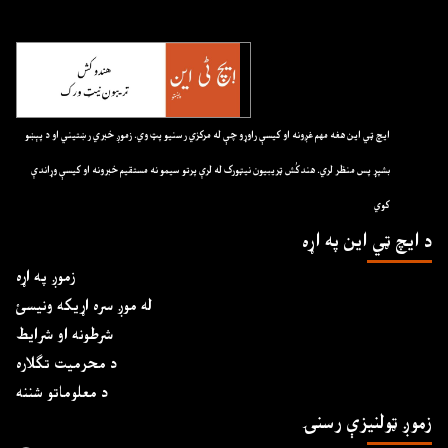
ايچ ټي اين هغه مهم غږونه او کيسې راوړو چې له مرکزي رسنيو پټ وي. زموږ خبري رښتيني او د پېښو
بشپړ پس منظر لري. هندکُش ټريبيون نيټورک له لرې پرتو سيمو نه مستقيم خبرونه او کيسې وړاندې
کوي
د ايچ ټي اين په اړه
زموږ په اړه
له موږ سره اړیکه ونیسئ
شرطونه او شرایط
د محرمیت تګلاره
د معلوماتو شننه
زموږ ټولنیزې رسنۍ