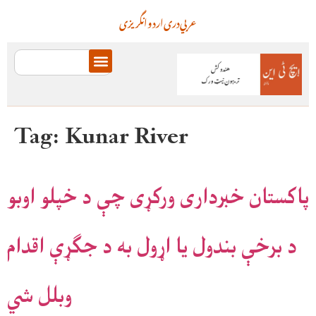
عربي
دری
اردو
انگریزی
Tag:
Kunar River
پاکستان خبرداری ورکړی چې د خپلو اوبو
د برخې بندول یا اړول به د جګړې اقدام
وبلل شي