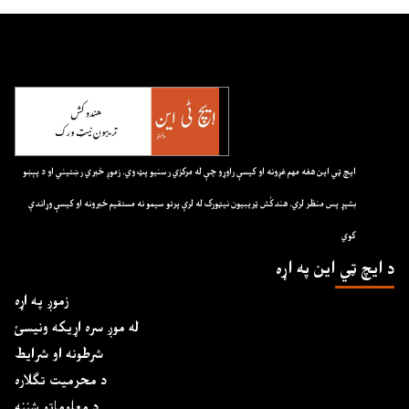
ايچ ټي اين هغه مهم غږونه او کيسې راوړو چې له مرکزي رسنيو پټ وي. زموږ خبري رښتيني او د پېښو
بشپړ پس منظر لري. هندکُش ټريبيون نيټورک له لرې پرتو سيمو نه مستقيم خبرونه او کيسې وړاندې
کوي
د ايچ ټي اين په اړه
زموږ په اړه
له موږ سره اړیکه ونیسئ
شرطونه او شرایط
د محرمیت تګلاره
د معلوماتو شننه