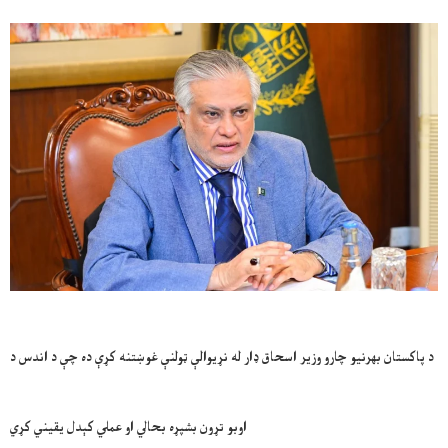
د پاکستان بهرنیو چارو وزیر اسحاق ډار له نړیوالې ټولنې غوښتنه کړې ده چې د اندس د
اوبو تړون بشپړه بحالي او عملي کېدل یقیني کړي