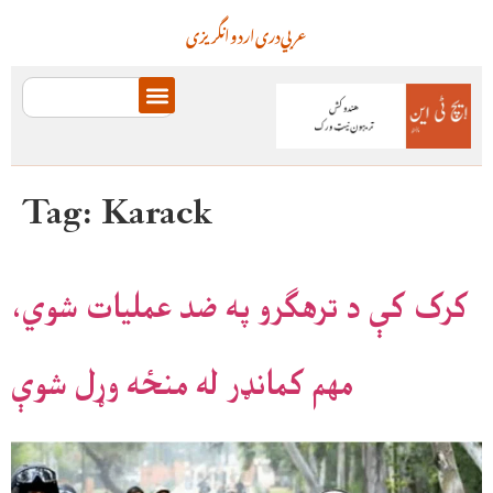
عربي
دری
اردو
انگریزی
Tag:
Karack
کرک کې د ترهګرو په ضد عملیات شوي،
مهم کمانډر له منځه وړل شوې