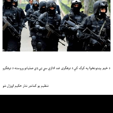
د خیبر پښتونخوا په کرک کې د ترهګرۍ ضد ادارې سي ټي ډي عملیاتو وروسته د ترهګرو
تنظیم یو کمانډر نثار حکیم اووژل شو