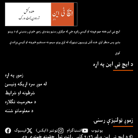
ايچ ټي اين هغه مهم غږونه او کيسې راوړو چې له مرکزي رسنيو پټ وي. زموږ خبري رښتيني او د پېښو
بشپړ پس منظر لري. هندکُش ټريبيون نيټورک له لرې پرتو سيمو نه مستقيم خبرونه او کيسې وړاندې
کوي
د ايچ ټي اين په اړه
زموږ په اړه
له موږ سره اړیکه ونیسئ
شرطونه او شرایط
د محرمیت تګلاره
د معلوماتو شننه
زموږ ټولنیزې رسنۍ
یوتیوب
انسټاګرام
ټوئټر (ایکس)
فېسبوک
د ايچ ټي اين وﺭلډ ۲۰۲۶ کاپي ﺭائټ ټول حقونه خوندي دي ©