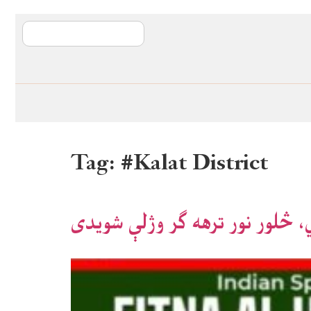
آی ایم ایف د پیټ
Tag:
#Kalat District
، څلور نور ترهه ګر وژلې شويدی