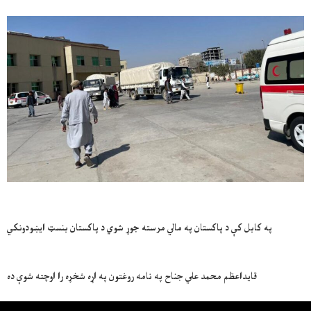
په کابل کې د پاکستان په مالي مرسته جوړ شوي د پاکستان بنسټ ایښودونکي
قایداعظم محمد علي جناح په نامه روغتون په اړه شخړه را اوچته شوې ده