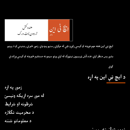
ايچ ټي اين هغه مهم غږونه او کيسې راوړو چې له مرکزي رسنيو پټ وي. زموږ خبري رښتيني او د پېښو
بشپړ پس منظر لري. هندکُش ټريبيون نيټورک له لرې پرتو سيمو نه مستقيم خبرونه او کيسې وړاندې
کوي
د ايچ ټي اين په اړه
زموږ په اړه
له موږ سره اړیکه ونیسئ
شرطونه او شرایط
د محرمیت تګلاره
د معلوماتو شننه
زموږ ټولنیزې رسنۍ