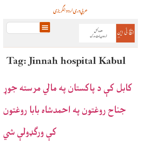
عربي
دری
اردو
انگریزی
Tag:
Jinnah hospital Kabul
کابل کې د پاکستان په مالي مرسته جوړ
جناح روغتون په احمدشاه بابا روغتون
کې ورګډولې شي