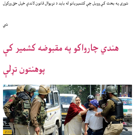
شوری په بحث کې وویل چې کشمیریانو له باید د نړیوال قانون لاندې خپل حق ورکړل
شي
هندي چارواکو په مقبوضه کشمیر کې
پوهنتون تړلې