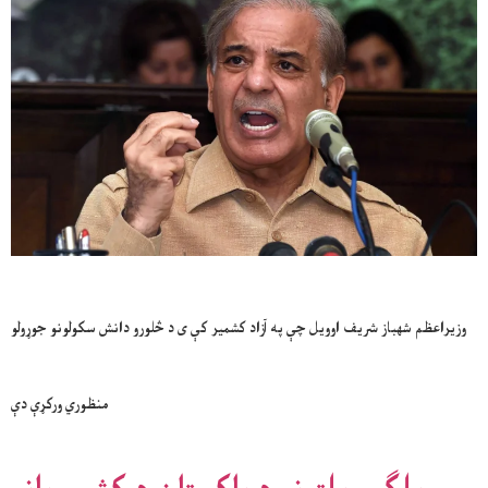
وزیراعظم شهباز شریف اوویل چې په آزاد کشمیر کې ی د څلورو دانش سکولونو جوړولو
منظوري ورکړې دې