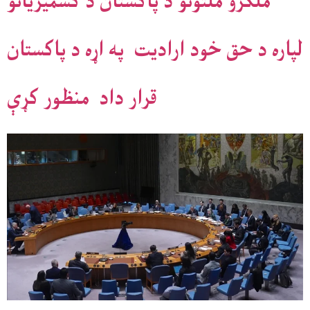
ملګرو ملتونو د پاکستان د کشمیریانو
لپاره د حق خود اراديت په اړه د پاکستان
قرار داد منظور کړې