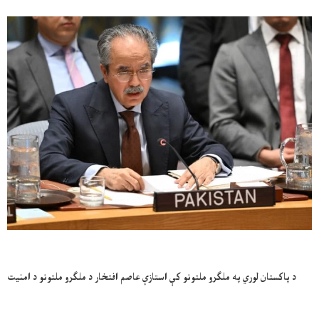
د پاکستان لوري په ملګرو ملتونو کې استازې عاصم افتخار د ملګرو ملتونو د امنیت