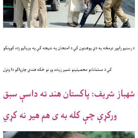
د رسنیو راپور ترمخه په دې پوهنتون کې د امتحان په نتیجه کې په بریالیو زده کوونکو
کې د مسلمانانو محصیلینو شمیر زیات وو نو ځکه هندي چارواکو دا وتړل
شهباز شریف: پاکستان هند ته داسې سبق
ورکړې چې کله به ی هم هیر نه کړي