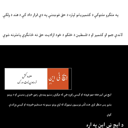
په ملګرو ملتوکې د کشمیریانو لپاره د حق غوښتنې په دې قرار داد کې د هند د ولکې
لاندې جمو او کشمیر او د فلسطین د خلکو د خود ارادیت حق ته ځانګړې پاملرنه شوې
ايچ ټي اين هغه مهم غږونه او کيسې راوړو چې له مرکزي رسنيو پټ وي. زموږ خبري رښتيني او د پېښو
بشپړ پس منظر لري. هندکُش ټريبيون نيټورک له لرې پرتو سيمو نه مستقيم خبرونه او کيسې وړاندې
کوي
د ايچ ټي اين په اړه