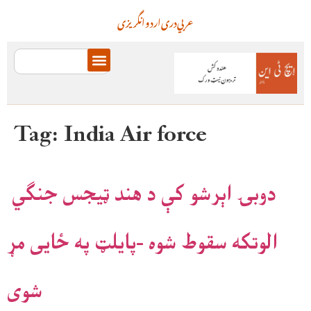
عربي
دری
اردو
انگریزی
Tag:
India Air force
دوبۍ اېرشو کې د هند ټیجس جنګي
الوتکه سقوط شوه -پایلټ په ځایی مړ
شوی