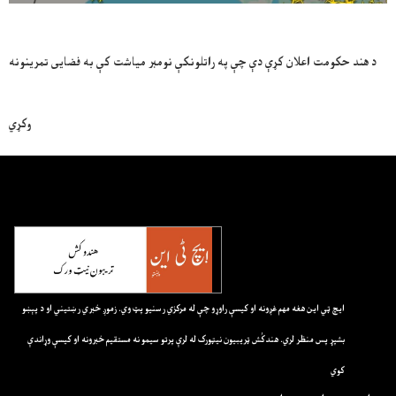
د هند حکومت اعلان کړې دې چې په راتلونکې نومبر میاشت کې به فضایی تمرینونه
وکړي
ايچ ټي اين هغه مهم غږونه او کيسې راوړو چې له مرکزي رسنيو پټ وي. زموږ خبري رښتيني او د پېښو
بشپړ پس منظر لري. هندکُش ټريبيون نيټورک له لرې پرتو سيمو نه مستقيم خبرونه او کيسې وړاندې
کوي