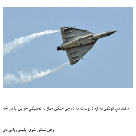
د هند دې الوتکې په اړه لا روښانه نه ده چې جنګی جهاز له تخنیکي خرابۍ یا بل څه
وجی نسکور شوی، پلټنې روانې دي