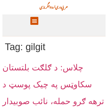
عربي
دری
اردو
انگریزی
پالیسۍ برخې
معلوماتي تحلیل
Tag:
gilgit
چلاس: د ګلګت بلتستان
سکاوټس په چيک پوسټ د
ترهه ګرو حمله، نائب صوبيدار