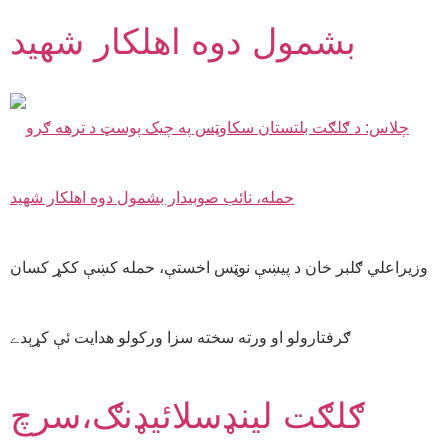
بشمول دوه اهلکار شهيد
وزيراعلي ګلبر خان د پيښې نوټس اخستې، حمله کښې ککړ کسان
ګرفتارولو او ورته سخته سزا ورکولو هدايت ئې کړېدے
ګلګت لينډسلائيډنګ،سرچ