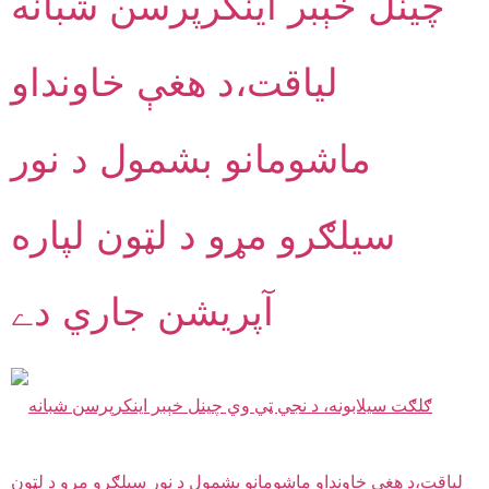
چينل خېبر اينکرپرسن شبانه
لياقت،د هغې خاونداو
ماشومانو بشمول د نور
سيلګرو مړو د لټون لپاره
آپريشن جاري دے