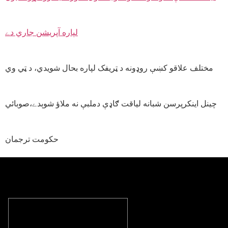
مختلف علاقو کښې روډونه د ټريفک لپاره بحال شويدي، د ټي وي
چينل اينکرپرسن شبانه لياقت ګاډې دملبې نه ملاؤ شوېدے،صوبائي
حکومت ترجمان