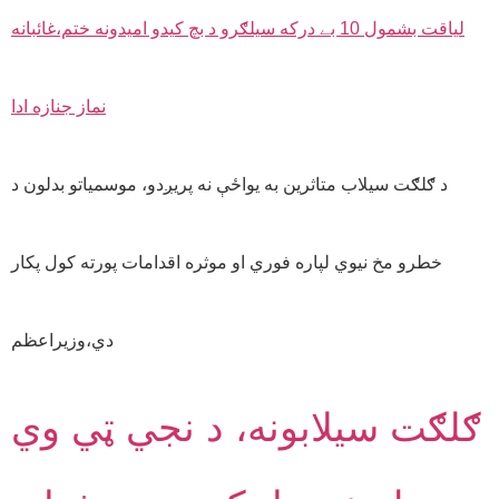
د ګلګت سيلاب متاثرين به يواځې نه پريږدو، موسمياتو بدلون د
خطرو مخ نيوي لپاره فوري او موثره اقدامات پورته کول پکار
دي،وزيراعظم
ګلګت سيلابونه، د نجي ټي وي