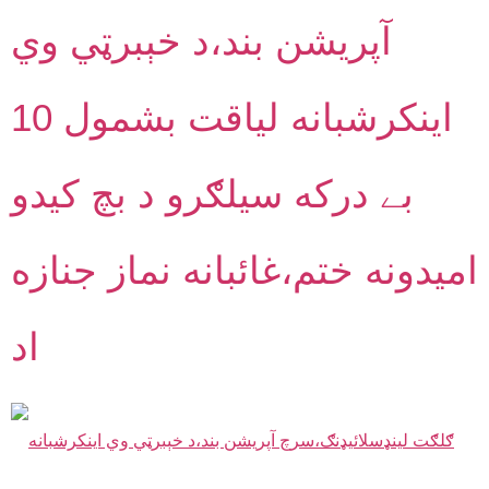
آپريشن بند،د خېبرټي وي
اينکرشبانه لياقت بشمول 10
بے درکه سيلګرو د بچ کيدو
اميدونه ختم،غائبانه نماز جنازه
اد