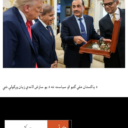
د پاکستان ملي ګټو او سیاست ته د یو سازش لاندې زیان ورکولې شي