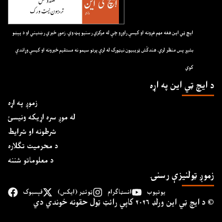
ايچ ټي اين هغه مهم غږونه او کيسې راوړو چې له مرکزي رسنيو پټ وي. زموږ خبري رښتيني او د پېښو
بشپړ پس منظر لري. هندکُش ټريبيون نيټورک له لرې پرتو سيمو نه مستقيم خبرونه او کيسې وړاندې
کوي
د ايچ ټي اين په اړه
زموږ په اړه
له موږ سره اړیکه ونیسئ
شرطونه او شرایط
د محرمیت تګلاره
د معلوماتو شننه
زموږ ټولنیزې رسنۍ
یوتیوب
انسټاګرام
ټوئټر (ایکس)
فېسبوک
د ايچ ټي اين وﺭلډ ۲۰۲۶ کاپي ﺭائټ ټول حقونه خوندي دي ©