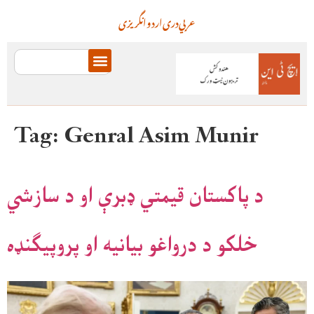
عربي
دری
اردو
انگریزی
Tag:
Genral Asim Munir
د پاکستان قیمتي ډبرې او د سازشي
خلکو د درواغو بیانیه او پروپیګنډه