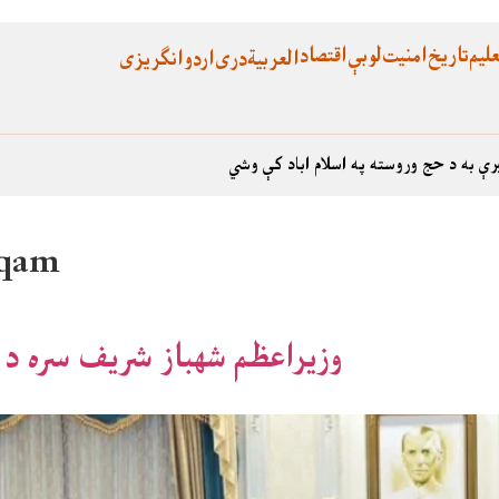
لیم
تاریخ
امنیت
لوبې
اقتصاد
العربية
دری
اردو
انگریزی
رې به د حج وروسته په اسلام اباد کې وشي
uqam
وزیراعظم شهباز شریف سره د خ