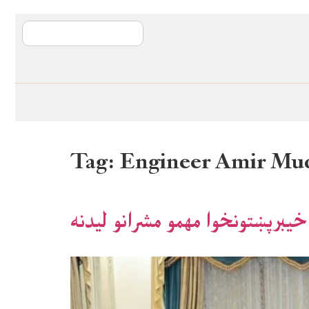
آی ایم ایف د پیټ
Tag:
Engineer Amir M
یبرپښتونخوا مهمو مشرانو لیدنه