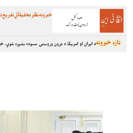
خبرونه
نظر
تحقیقاتي
تفریح
تع
تازه خبرونه
د ایران او امریکا د تړون وروستۍ مسوده بشپړه شوې، خب