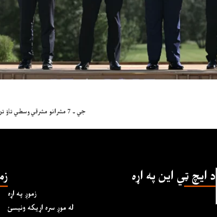
جي ۔ 7 مشرانو مشرقي وسطي تاؤ تريخوالي کمولو مطالبه کړې، ايران پارليمنټ کښې د تشکر پاکستان نعرې
د ايچ ټي اين په اړه
زم
زموږ په اړه
له موږ سره اړیکه ونیسئ