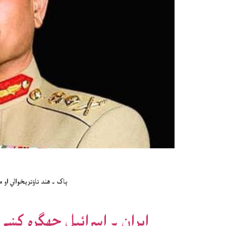
پاک ۔ هند تاؤتريخوالي او
ايران ۔ اسرائيل جهګړه کښې