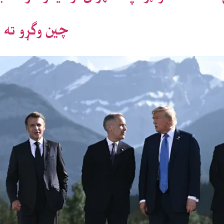
چين وګړو ته 