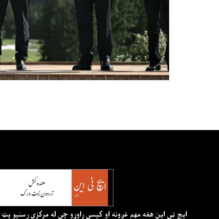
ايچ ټي اين هغه مهم غږونه او کيسې راوړو چې له مرکزي رسنيو پټ