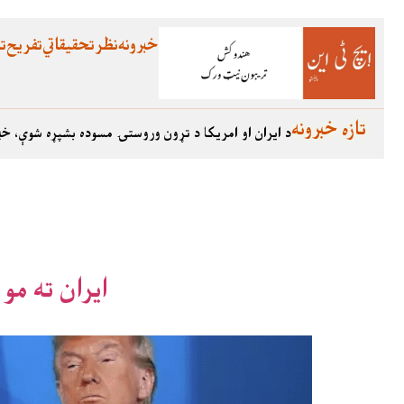
خبرونه
نظر
تحقیقاتي
تفریح
تع
تازه خبرونه
د ایران او امریکا د تړون وروستۍ مسوده بشپړه شوې، خب
ايران ته مو