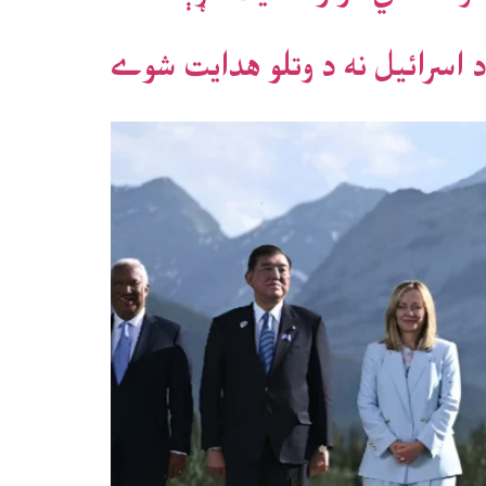
د اسرائيل نه د وتلو هدايت شوے