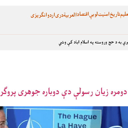
لیم
تاریخ
امنیت
لوبې
اقتصاد
العربية
دری
اردو
انگریزی
رې به د حج وروسته په اسلام اباد کې وشي
 دومره زيان رسولې دې دوباره جوهری پروګر