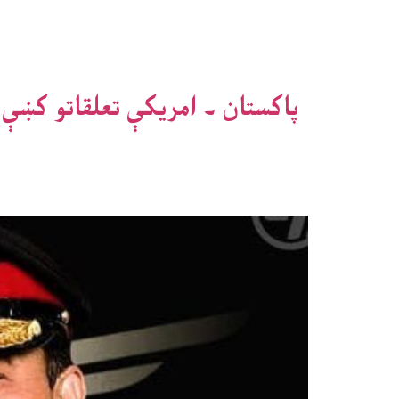
پاکستان ۔ امريکې تعلقاتو کښې