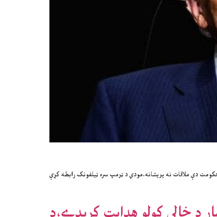
حکومت دې ملاقات نه پريشانه،مودي د ټرمپ سره ټيلفونک رابطه کړې
ار د خالي کولو هدايت کړېدے،د