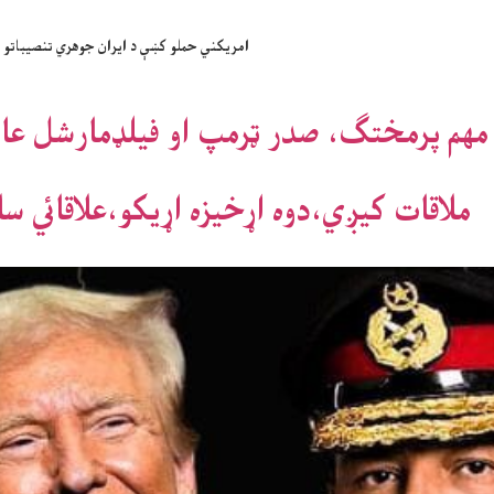
امريکني حملو کښې د ايران جوهري تنصيباتو 
 مهم پرمختګ، صدر ټرمپ او فيلډمارشل عا
ملاقات کيږي،دوه اړخيزه اړيکو،علاقائي س