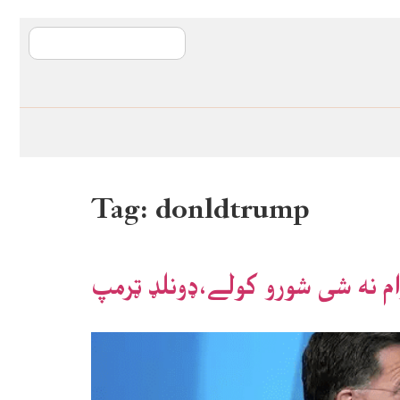
آی ایم ایف د پیټ
Tag:
donldtrump
ام نه شی شورو کولے،ډونلډ ټرمپ