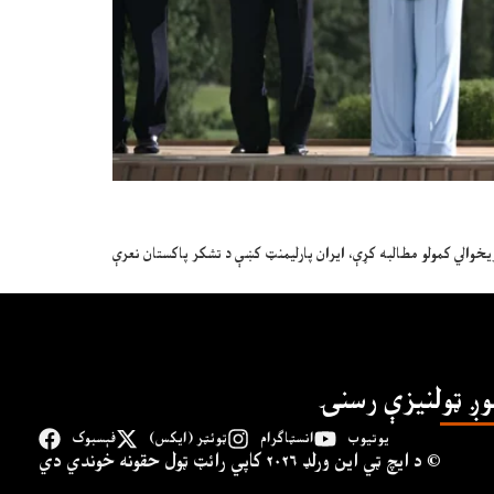
وږ ټولنیزې رسنۍ
یوتیوب
انسټاګرام
ټوئټر (ایکس)
فېسبوک
د ايچ ټي اين وﺭلډ ۲۰۲۶ کاپي ﺭائټ ټول حقونه خوندي دي ©