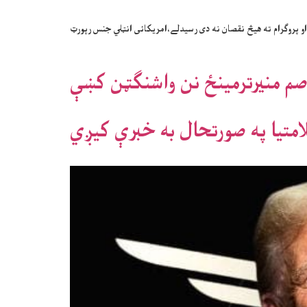
او پروګرام ته هيڅ نقصان نه دی رسيدلے،امريکائی انټلي جنس رپورټ
صم منيرترمينځ نن واشنګټن کښې
لامتيا په صورتحال به خبرې کيږي