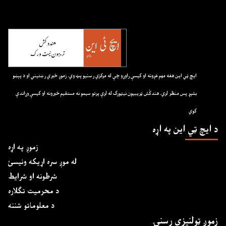
ايچ ټي اين هغه مهم غږونه او کيسې راوړو چې له مرکزي رسنيو پټ وي. زموږ خبري رښتيني او د پېښو
بشپړ پس منظر لري. هندکُش ټريبيون نيټورک له لرې پرتو سيمو نه مستقيم خبرونه او کيسې وړاندې
کوي
د ايچ ټي اين په اړه
زموږ په اړه
له موږ سره اړیکه ونیسئ
شرطونه او شرایط
د محرمیت تګلاره
د معلوماتو شننه
زموږ ټولنیزې رسنۍ