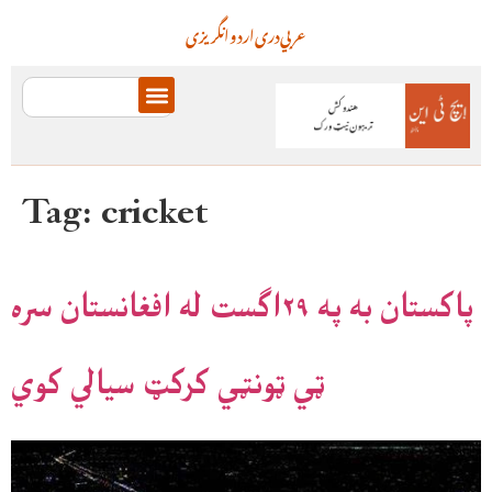
عربي
دری
اردو
انگریزی
Tag:
cricket
پاکستان به په ۲۹اګست له افغانستان سره
ټي ټونټي کرکټ سیالي کوي