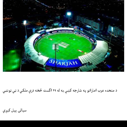
د متحده عرب اماراتو په شارجه کښې به له ۲۹ اګست څخه درې ملکي د ټي ټونټي
سیالۍ پیل کیږي