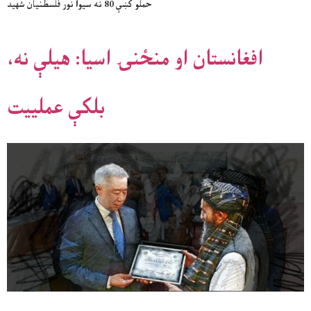
حملو کښې 80 نه سيوا نور فلسطنيان شهيد
افغانستان او منځنۍ اسیا: هیلې نه،
بلکې عملييت