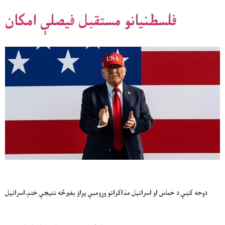
فلسطنيانو مستقبل فيصلې امکان
دوحه کښې د حماس او اسرائيل مذاکراتو وړومبې پړاؤ بغيرڅه نتيجې ختم،اسرائيل