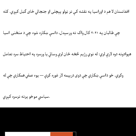
افغانستان لا هم د اوراسیا په نقشه کې تر ټولو پېچلی او جنجالي ځای ګڼل کېږي. کله
چې طالبان په ۲۰۲۱ کال واک ته ورسېدل، داسې ښکاره شوه چې د منځنۍ اسیا
هېوادونه دوه لارې لري: له نوي رژیم څخه ځان لرې وساتي یا ورسره په احتیاط سره تعامل
وکړي. خو داسې ښکاري چې دوی درېیمه لار غوره کړې — یوه عملي همکاري چې له
سیاسي موخو پرته ترسره کېږي.