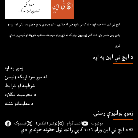
ايچ ټي اين هغه مهم غږونه او کيسې راوړو چې له مرکزي رسنيو پټ وي. زموږ خبري رښتيني او د پېښو
بشپړ پس منظر لري. هندکُش ټريبيون نيټورک له لرې پرتو سيمو نه مستقيم خبرونه او کيسې وړاندې
کوي
د ايچ ټي اين په اړه
زموږ په اړه
له موږ سره اړیکه ونیسئ
شرطونه او شرایط
د محرمیت تګلاره
د معلوماتو شننه
زموږ ټولنیزې رسنۍ
یوتیوب
انسټاګرام
ټوئټر (ایکس)
فېسبوک
د ايچ ټي اين وﺭلډ ۲۰۲۶ کاپي ﺭائټ ټول حقونه خوندي دي ©