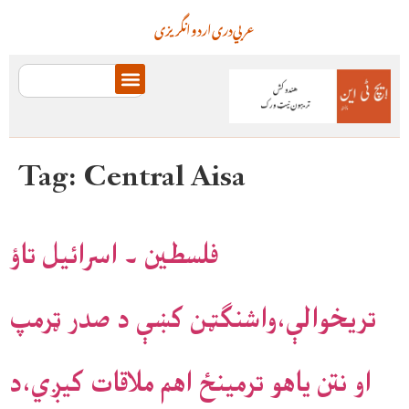
عربي
دری
اردو
انگریزی
Tag:
Central Aisa
فلسطين ۔ اسرائيل تاؤ
تريخوالې،واشنګټن کښې د صدر ټرمپ
او نتن ياهو ترمينځ اهم ملاقات کيږي،د