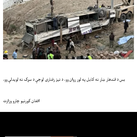
بس د قندهار ښار نه کابل په لور روان وو، د تيز رفتارۍ لوجې د سړک نه لويدلې وو،
افغان کورنیو چارو وزارت