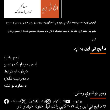
ايچ ټي اين هغه مهم غږونه او کيسې راوړو چې له مرکزي رسنيو پټ وي. زموږ خبري رښتيني او د پېښو
بشپړ پس منظر لري. هندکُش ټريبيون نيټورک له لرې پرتو سيمو نه مستقيم خبرونه او کيسې وړاندې
کوي
د ايچ ټي اين په اړه
زموږ په اړه
له موږ سره اړیکه ونیسئ
شرطونه او شرایط
د محرمیت تګلاره
د معلوماتو شننه
زموږ ټولنیزې رسنۍ
یوتیوب
انسټاګرام
ټوئټر (ایکس)
فېسبوک
د ايچ ټي اين وﺭلډ ۲۰۲۶ کاپي ﺭائټ ټول حقونه خوندي دي ©