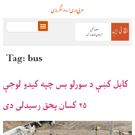
عربي
دری
اردو
انگریزی
Tag:
bus
کابل کښې د سورلو بس چپه کيدو لوجې
۲۵ کسان پحق رسيدلی دی