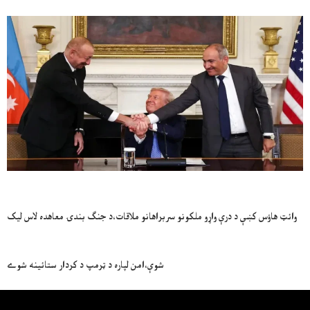
وائټ هاؤس کښې د درې واړو ملکونو سربراهانو ملاقات،د جنګ بندۍ معاهده لاس ليک
شوې،امن لپاره د ټرمپ د کردار ستائينه شوے