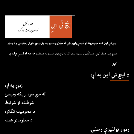
ايچ ټي اين هغه مهم غږونه او کيسې راوړو چې له مرکزي رسنيو پټ وي. زموږ خبري رښتيني او د پېښو
بشپړ پس منظر لري. هندکُش ټريبيون نيټورک له لرې پرتو سيمو نه مستقيم خبرونه او کيسې وړاندې
کوي
د ايچ ټي اين په اړه
زموږ په اړه
له موږ سره اړیکه ونیسئ
شرطونه او شرایط
د محرمیت تګلاره
د معلوماتو شننه
زموږ ټولنیزې رسنۍ