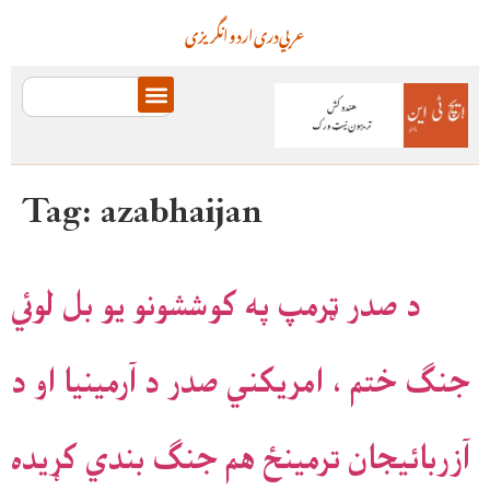
عربي
دری
اردو
انگریزی
Tag:
azabhaijan
د صدر ټرمپ په کوششونو يو بل لوئي
جنګ ختم ، امريکني صدر د آرمينيا او د
آزربائيجان ترمينځ هم جنګ بندي کړيده