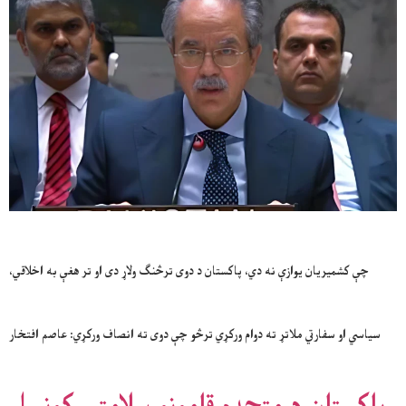
چې کشمیریان یوازې نه دي، پاکستان د دوی ترڅنګ ولاړ دی او تر هغې به اخلاقي،
سیاسي او سفارتي ملاتړ ته دوام ورکړي ترڅو چې دوی ته انصاف ورکړي: عاصم افتخار