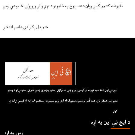
مقبوضه کشمير کښې روان د هند پوځ په ظلمونو د نړي والې ورورولۍ خاموشي اوس
ختميدل پکار دي،عاصم افتخار
ايچ ټي اين هغه مهم غږونه او کيسې راوړو چې له مرکزي رسنيو پټ وي. زموږ خبري رښتيني او د پېښو
بشپړ پس منظر لري. هندکُش ټريبيون نيټورک له لرې پرتو سيمو نه مستقيم خبرونه او کيسې وړاندې
کوي
د ايچ ټي اين په اړه
زموږ په اړه