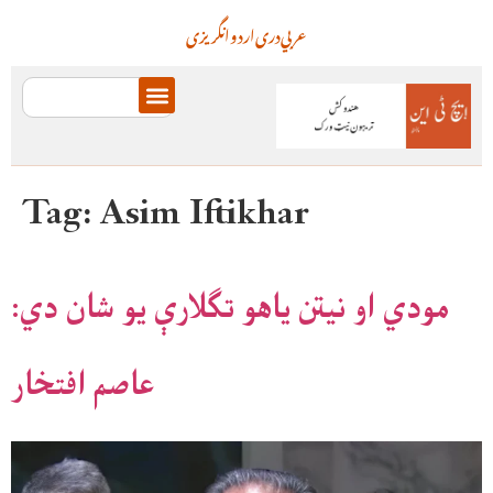
عربي
دری
اردو
انگریزی
Tag:
Asim Iftikhar
مودي او نیتن یاهو تګلارې یو شان دي:
عاصم افتخار