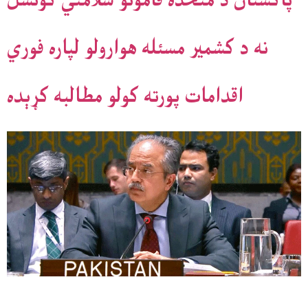
پاکستان د متحده قامونو سلامتي کونسل
نه د کشمير مسئله هوارولو لپاره فوري
اقدامات پورته کولو مطالبه کړېده