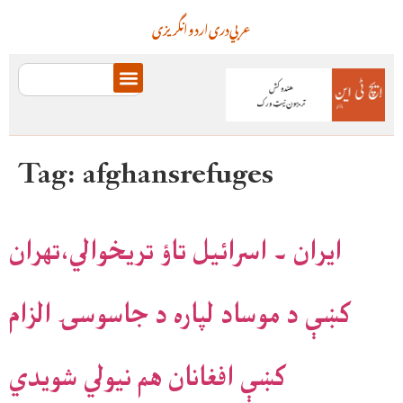
عربي
دری
اردو
انگریزی
Tag:
afghansrefuges
ايران ۔ اسرائيل تاؤ تريخوالي،تهران
کښې د موساد لپاره د جاسوسۍ الزام
کښې افغانان هم نيولي شويدي