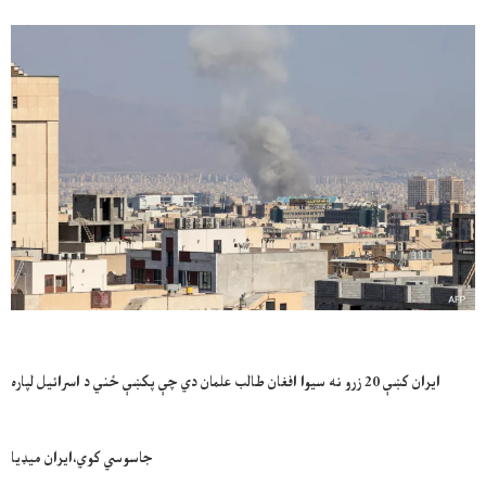
ايران کښې 20 زرو نه سيوا افغان طالب علمان دي چې پکښې ځني د اسرائيل لپاره
جاسوسي کوي،ايران ميډيا