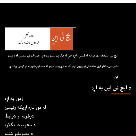
ايچ ټي اين هغه مهم غږونه او کيسې راوړو چې له مرکزي رسنيو پټ وي. زموږ خبري رښتيني او د پېښو
بشپړ پس منظر لري. هندکُش ټريبيون نيټورک له لرې پرتو سيمو نه مستقيم خبرونه او کيسې وړاندې
کوي
د ايچ ټي اين په اړه
زموږ په اړه
له موږ سره اړیکه ونیسئ
شرطونه او شرایط
د محرمیت تګلاره
د معلوماتو شننه