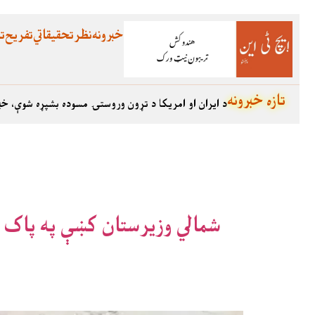
خبرونه
نظر
تحقیقاتي
تفریح
تع
تازه خبرونه
د ایران او امریکا د تړون وروستۍ مسوده بشپړه شوې، خب
شمالي وزيرستان کښې په پاک اف