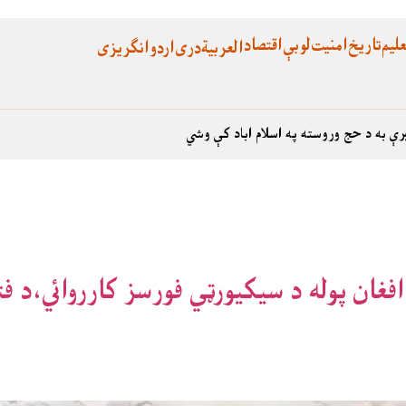
لیم
تاریخ
امنیت
لوبې
اقتصاد
العربية
دری
اردو
انگریزی
رې به د حج وروسته په اسلام اباد کې وشي
غان پوله د سيکيورټي فورسز کارروائي،د فت