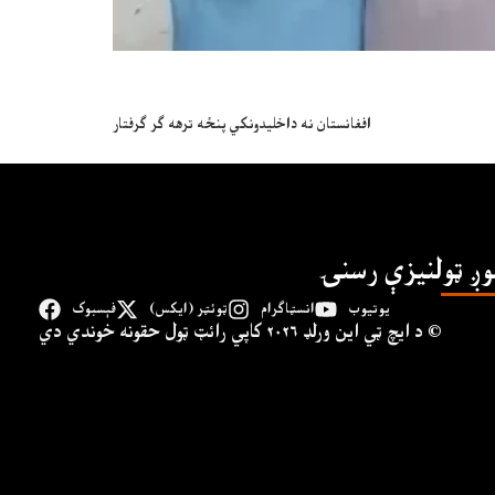
افغانستان نه داخليدونکي پنځه ترهه ګر ګرفتار
وږ ټولنیزې رسنۍ
یوتیوب
انسټاګرام
ټوئټر (ایکس)
فېسبوک
د ايچ ټي اين وﺭلډ ۲۰۲۶ کاپي ﺭائټ ټول حقونه خوندي دي ©