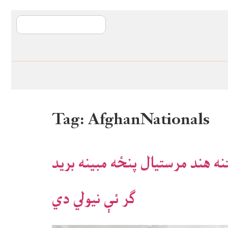
آی ایم ایف د پیټ
Tag:
AfghanNationals
نه هند مرستيال پنځه مبينه بريد
ګر ئې نيولي دي