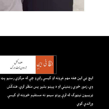
ايچ ټي اين هغه مهم غږونه او کيسې راوړو چې له مرکزي رسنيو پټ
وي. زموږ خبري رښتيني او د پېښو بشپړ پس منظر لري. هندکُش
ټريبيون نيټورک له لرې پرتو سيمو نه مستقيم خبرونه او کيسې
وړاندې کوي