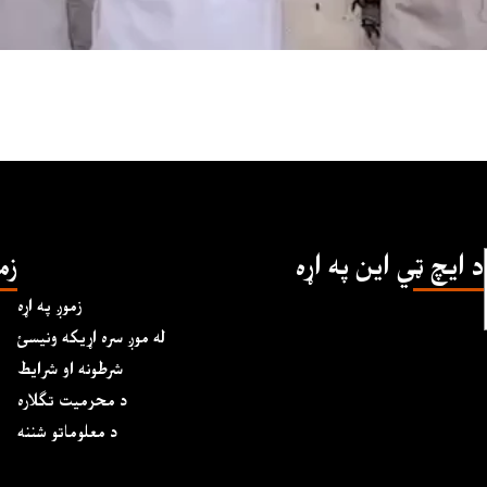
د ايچ ټي اين په اړه
زم
زموږ په اړه
له موږ سره اړیکه ونیسئ
شرطونه او شرایط
د محرمیت تګلاره
د معلوماتو شننه