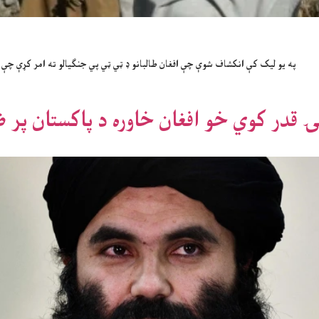
په یو لیک کې انکشاف شوې چې افغان طالبانو ډ ټي ټي پي جنګیالو ته امر کړې چې د
ۍ قدر کوي خو افغان خاوره د پاکستان پر 