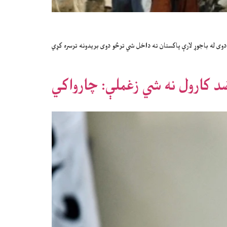
وی له باجوړ لارې پاکستان ته داخل شي ترڅو دوی بریدونه ترسره کړي
ضد کارول نه شي زغملې: چارواکي