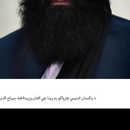
د پاکستان امنیتي چارواکو په وینا چې افغان وزیرداخله سیراج الدی