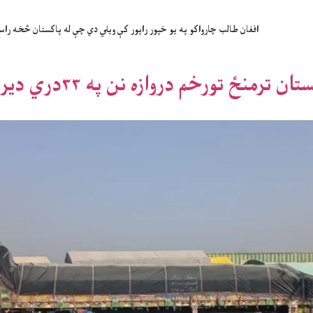
افغان طالب چارواکو په یو خپور راپور کې ویلي دي چې له پاکستان څخه راستنې شوې ۹۰۴ افغان کورنۍ ی په خپلو سیمو کې ځا
خم دروازه نن په ۳۳دري دیرشمه ورځ هم تجارت پرمخ تړلې ده