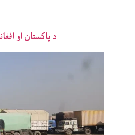
د پاکستان او افغانستان ترمنځ تور