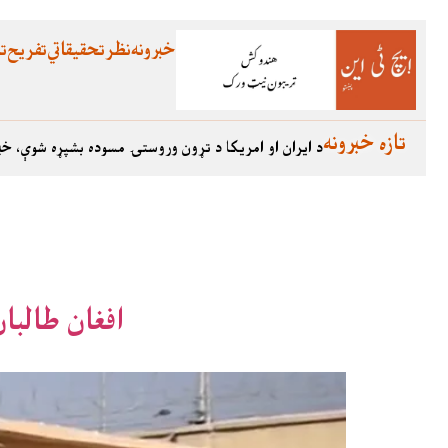
خبرونه
نظر
تحقیقاتي
تفریح
تع
تازه خبرونه
د ایران او امریکا د تړون وروستۍ مسوده بشپړه شوې، خب
افغان طالبان: پینځه زر