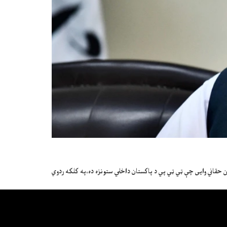
ن حقاني وایی چې ټي ټي پي د پاکستان داخلي ستونزه ده،په کلکه ردوي