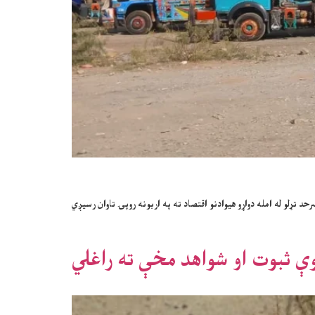
حد تړلو له امله دواړو هیوادنو اقتصاد ته په اربونه روپۍ تاوان رسیږي
نوې ثبوت او شواهد مخې ته راغلي