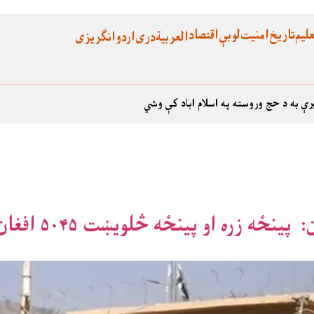
لیم
تاریخ
امنیت
لوبې
اقتصاد
العربية
دری
اردو
انگریزی
رې به د حج وروسته په اسلام اباد کې وشي
ه او پینځه څلویښت ۵۰۴۵ افغان وګړي خپلو سیمو ته ولیږدول شو