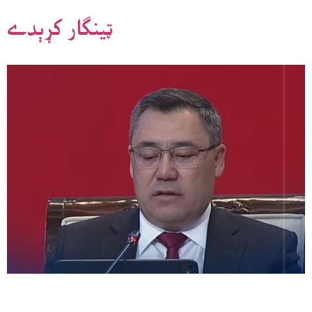
ټينګار کړېدے