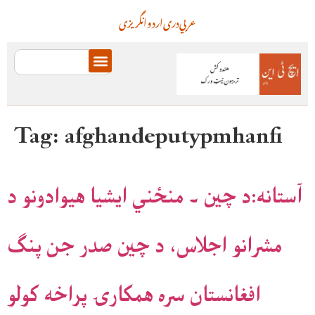
عربي
دری
اردو
انگریزی
Tag:
afghandeputypmhanfi
آستانه:د چين ۔ منځني ايشيا هيوادونو د
مشرانو اجلاس، د چين صدر جن پنګ
افغانستان سره همکارۍ پراخه کولو