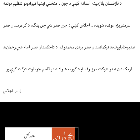
د قازقستان پلازمينه آستانه کښې د چين ۔ منځني ايشيا هيوادونو تنظيم دوئمه
سرمشريزه غونډه شويده ۔ اجلاس کښې د چين صدر شي جن پنګ، د کرغزستان صدر
صديرجاپاروف،د ترکمانستان صدر بردي محمدوف، د تاجکستان صدر امام علي رحمان،د
ازبکستان صدر شوکت مرزيوف او د کوربه هيواد صدر قاسم جومارت شرکت کړې وو ۔
اجلاس […]