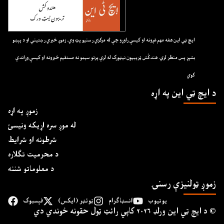
ايچ ټي اين هغه مهم غږونه او کيسې راوړو چې له مرکزي رسنيو پټ وي. زموږ خبري رښتيني او د پېښو
بشپړ پس منظر لري. هندکُش ټريبيون نيټورک له لرې پرتو سيمو نه مستقيم خبرونه او کيسې وړاندې
کوي
د ايچ ټي اين په اړه
زموږ په اړه
له موږ سره اړیکه ونیسئ
شرطونه او شرایط
د محرمیت تګلاره
د معلوماتو شننه
زموږ ټولنیزې رسنۍ
یوتیوب
انسټاګرام
ټوئټر (ایکس)
فېسبوک
د ايچ ټي اين وﺭلډ ۲۰۲۶ کاپي ﺭائټ ټول حقونه خوندي دي ©