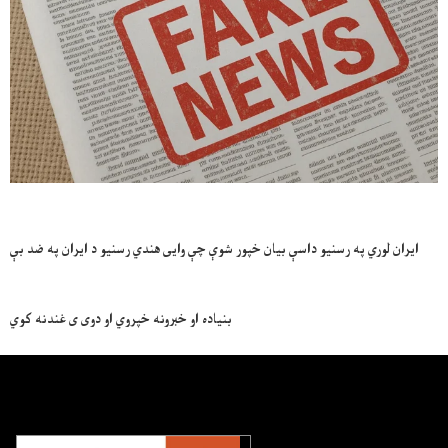
ایران لوري په رسنیو داسې بیان خپور شوې چې وایی هندي رسنیو د ایران په ضد بې
بنیاده او خبرونه خپروي او دوی ی غندنه کوي