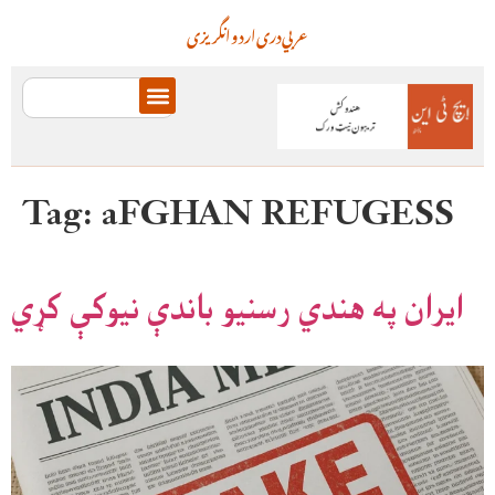
عربي
دری
اردو
انگریزی
Tag:
aFGHAN REFUGESS
ایران په هندي رسنیو باندې نیوکې کړي