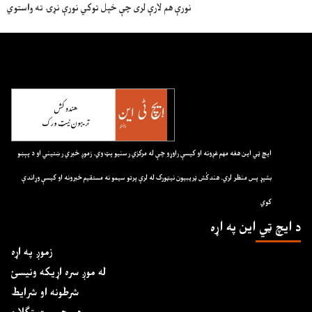
نورې هم لارې لری چې خپل توکي نورې نړۍ ته واستوي
ايچ ټي اين هغه مهم غږونه او کيسې راوړو چې له مرکزي رسنيو پټ وي. زموږ خبري رښتيني او د پېښو
بشپړ پس منظر لري. هندکُش ټريبيون نيټورک له لرې پرتو سيمو نه مستقيم خبرونه او کيسې وړاندې
کوي
د ايچ ټي اين په اړه
زموږ په اړه
له موږ سره اړیکه ونیسئ
شرطونه او شرایط