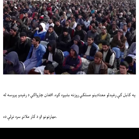
په کابل کې رغېدلو معتادینو مسلکي روزنه بشپړه کړه، افغان چارواکي د رغېدو پروسه له
مهارتونو او د کار ملاتړ سره تړلې ده.