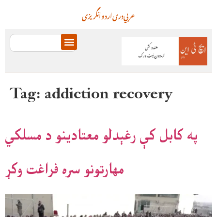
عربي
دری
اردو
انگریزی
Tag:
addiction recovery
په کابل کې رغېدلو معتادینو د مسلکي
مهارتونو سره فراغت وکړ