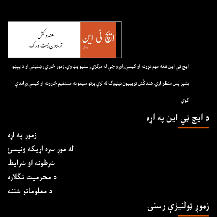
ايچ ټي اين هغه مهم غږونه او کيسې راوړو چې له مرکزي رسنيو پټ وي. زموږ خبري رښتيني او د پېښو
بشپړ پس منظر لري. هندکُش ټريبيون نيټورک له لرې پرتو سيمو نه مستقيم خبرونه او کيسې وړاندې
کوي
د ايچ ټي اين په اړه
زموږ په اړه
له موږ سره اړیکه ونیسئ
شرطونه او شرایط
د محرمیت تګلاره
د معلوماتو شننه
زموږ ټولنیزې رسنۍ