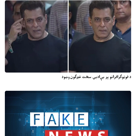
د فوټوګرافرانو پر بې‌ادبۍ سخت غبرګون وښود