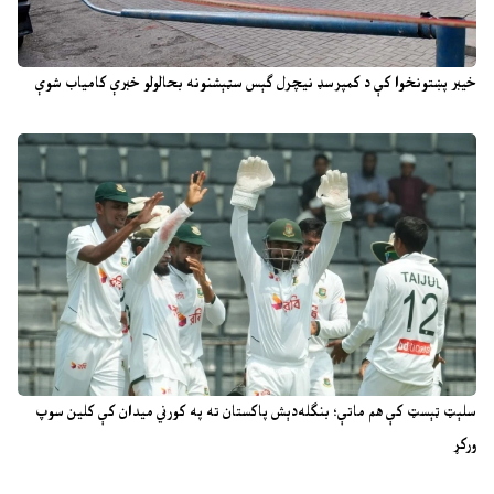
خیبر پښتونخوا کې د کمپرسډ نیچرل ګېس سټېشنونه بحالولو خبرې کامیاب شوې
سلېټ ټېسټ کې هم ماتې؛ بنګله‌دېش پاکستان ته په کورني میدان کې کلین سوپ
ورکړ