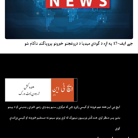
جے ایف-17 په اړه د ګودي میډیا د دروغجنو خبرونو پروپاګنډ ناکام شو
ايچ ټي اين هغه مهم غږونه او کيسې راوړو چې له مرکزي رسنيو پټ وي. زموږ خبري رښتيني او د پېښو
بشپړ پس منظر لري. هندکُش ټريبيون نيټورک له لرې پرتو سيمو نه مستقيم خبرونه او کيسې وړاندې
کوي