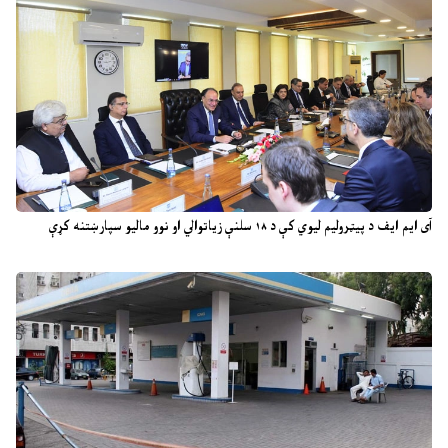
آی ایم ایف د پیټرولیم لیوي کې د ۱۸ سلنې زیاتوالي او نوو مالیو سپارښتنه کړې