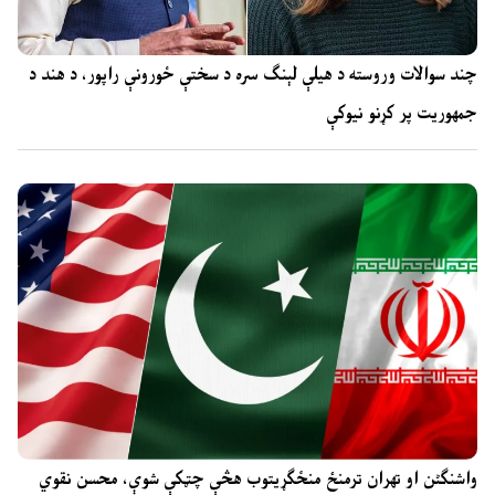
چند سوالات وروسته د هیلې لېنګ سره د سختې ځورونې راپور، د هند د
جمهوریت پر کړنو نیوکې
واشنگٹن او تهران ترمنځ منځګړیتوب هڅې چټکې شوې، محسن نقوي