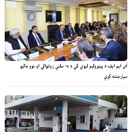
آی ایم ایف د پیټرولیم لیوي کې د ۱۸ سلنې زیاتوالي او نوو مالیو
سپارښتنه کړې