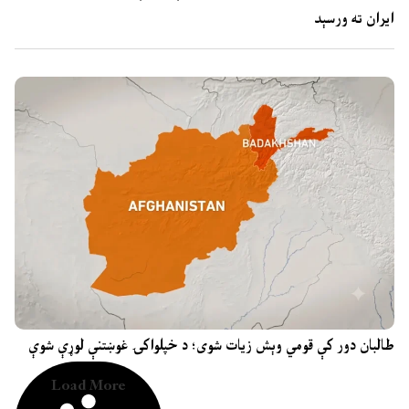
ایران ته ورسېد
طالبان دور کې قومي وېش زیات شوی؛ د خپلواکۍ غوښتنې لوړې شوې
Load More