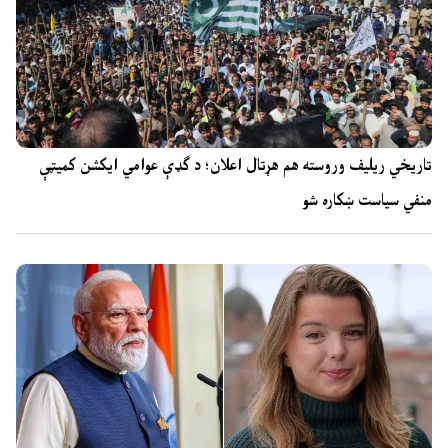
تاریخي ریلیف وروسته هم هړتال اعلان؛ د ګډې عوامي ایکشن کمیټې
منفي سیاست ښکاره شو