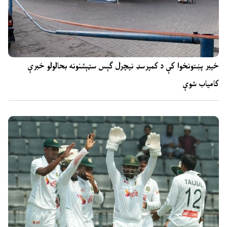
خیبر پښتونخوا کې د کمپرسډ نیچرل ګېس سټېشنونه بحالولو خبرې
کامیاب شوې