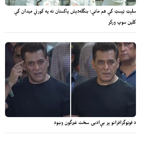
سلېټ ټېسټ کې هم ماتې؛ بنګله‌دېش پاکستان ته په کورني میدان کې
کلین سوپ ورکړ
د فوټوګرافرانو پر بې‌ادبۍ سخت غبرګون وښود