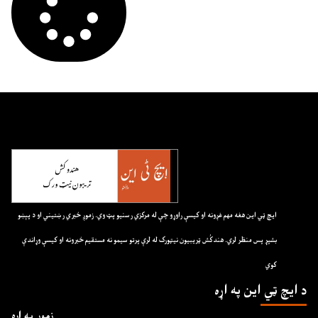
ايچ ټي اين هغه مهم غږونه او کيسې راوړو چې له مرکزي رسنيو پټ وي. زموږ خبري رښتيني او د پېښو
بشپړ پس منظر لري. هندکُش ټريبيون نيټورک له لرې پرتو سيمو نه مستقيم خبرونه او کيسې وړاندې
کوي
د ايچ ټي اين په اړه
زموږ په اړه