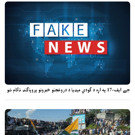
جے ایف-17 په اړه د ګودي میډیا د دروغجنو خبرونو پروپاګنډ ناکام شو