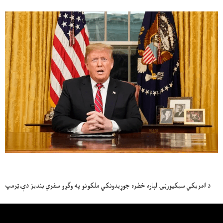
د امريکي سيکيورټۍ لپاره خطره جوړيدونکي ملکونو په وګړو سفري بنديز دې،ټرمپ