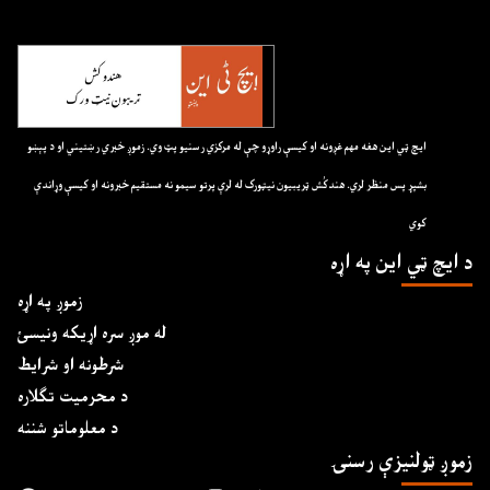
ايچ ټي اين هغه مهم غږونه او کيسې راوړو چې له مرکزي رسنيو پټ وي. زموږ خبري رښتيني او د پېښو
بشپړ پس منظر لري. هندکُش ټريبيون نيټورک له لرې پرتو سيمو نه مستقيم خبرونه او کيسې وړاندې
کوي
د ايچ ټي اين په اړه
زموږ په اړه
له موږ سره اړیکه ونیسئ
شرطونه او شرایط
د محرمیت تګلاره
د معلوماتو شننه
زموږ ټولنیزې رسنۍ