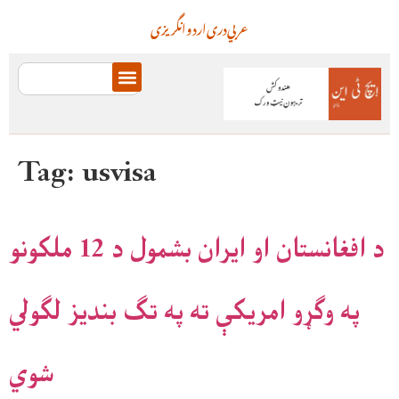
عربي
دری
اردو
انگریزی
Tag:
usvisa
د افغانستان او ايران بشمول د 12 ملکونو
په وګړو امريکې ته په تګ بنديز لګولي
شوي